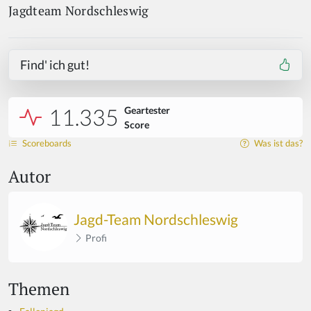
Jagdteam Nordschleswig
Find' ich gut!
11.335
Geartester
Score
Scoreboards
Was ist das?
Autor
Jagd-Team Nordschleswig
Profi
Themen