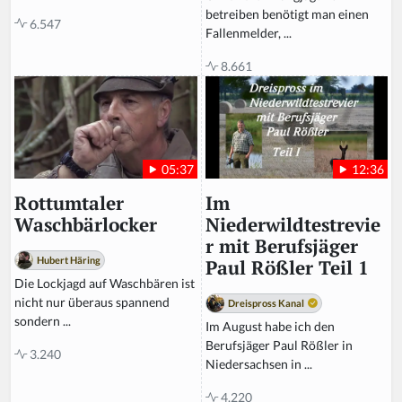
betreiben benötigt man einen
6.547
Fallenmelder, ...
8.661
12:36
05:37
Im
Rottumtaler
Niederwildtestrevie
Waschbärlocker
r mit Berufsjäger
Hubert Häring
Paul Rößler Teil 1
Die Lockjagd auf Waschbären ist
nicht nur überaus spannend
Dreispross Kanal
sondern ...
Im August habe ich den
Berufsjäger Paul Rößler in
3.240
Niedersachsen in ...
4.220