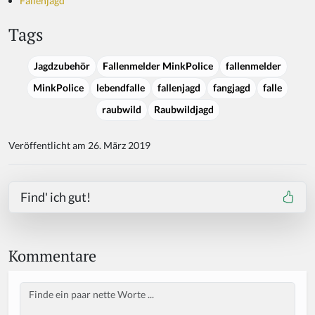
Fallenjagd
Tags
Jagdzubehör
Fallenmelder MinkPolice
fallenmelder
MinkPolice
lebendfalle
fallenjagd
fangjagd
falle
raubwild
Raubwildjagd
Veröffentlicht am 26. März 2019
Find' ich gut!
Kommentare
Body
If
y