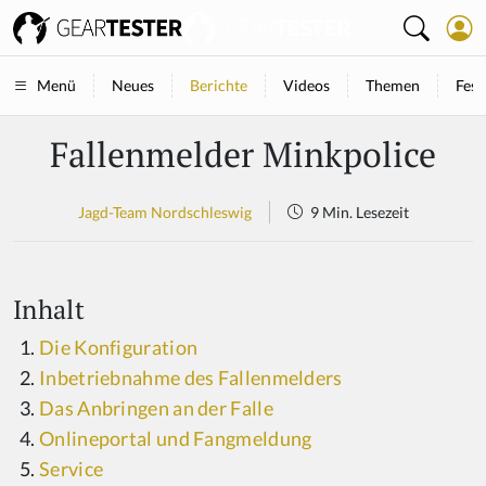
Neues
Berichte
Videos
Themen
Fest
Menü
Fallenmelder Minkpolice
Jagd-Team Nordschleswig
9 Min. Lesezeit
Inhalt
Die Konfiguration
Inbetriebnahme des Fallenmelders
Das Anbringen an der Falle
Onlineportal und Fangmeldung
Service