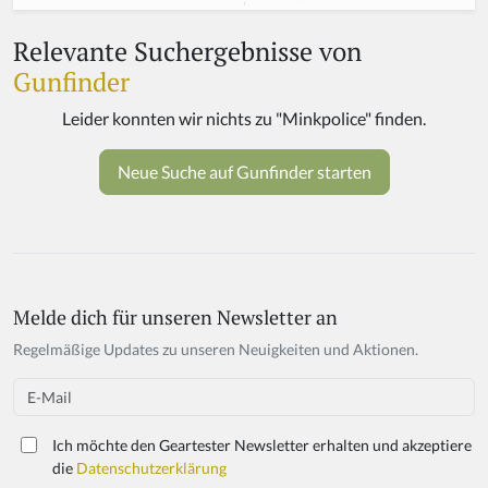
Relevante Suchergebnisse von
Gunfinder
Melde dich für unseren Newsletter an
If
y
Regelmäßige Updates zu unseren Neuigkeiten und Aktionen.
o
u
Email
a
r
Ich möchte den Geartester Newsletter erhalten und akzeptiere
e
die
Datenschutzerklärung
a