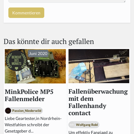
o
u
a
r
e
a
Das könnte dir auch gefallen
h
u
m
Juni 2020
a
n,
ig
n
o
r
Fallenüberwachung
MinkPolice MP5
e
mit dem
Fallenmelder
t
Fallenhandy
hi
Passion_Niederwild
contact
s
Liebe Geartester,in Nordrhein-
fi
Westfahlen schreibt der
Wolfgang Robl
el
Gesetzgeber d...
Um effektiv Fangjagd zu
d