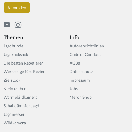
h
u
m
a
n,
ig
Themen
Info
n
Jagdhunde
Autorenrichtlinien
o
r
Jagdrucksack
Code of Conduct
e
Die besten Repetierer
AGBs
t
Werkzeuge fürs Revier
hi
Datenschutz
s
Zielstock
Impressum
fi
Kleinkaliber
Jobs
el
d
Wärmebildkamera
Merch Shop
Schalldämpfer Jagd
Jagdmesser
Wildkamera