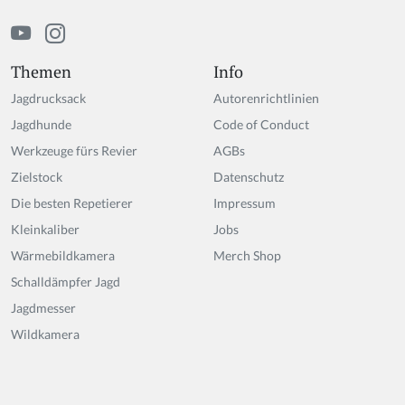
m
a
n,
ig
Themen
Info
n
Jagdrucksack
Autorenrichtlinien
o
r
Jagdhunde
Code of Conduct
e
Werkzeuge fürs Revier
AGBs
t
Zielstock
hi
Datenschutz
s
Die besten Repetierer
Impressum
fi
Kleinkaliber
Jobs
el
d
Wärmebildkamera
Merch Shop
Schalldämpfer Jagd
Jagdmesser
Wildkamera