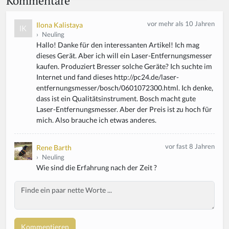
Kommentare
vor mehr als 10 Jahren
Ilona Kalistaya
›
Neuling
Hallo! Danke für den interessanten Artikel! Ich mag
dieses Gerät. Aber ich will ein Laser-Entfernungsmesser
kaufen. Produziert Bresser solche Geräte? Ich suchte im
Internet und fand dieses http://pc24.de/laser-
entfernungsmesser/bosch/0601072300.html. Ich denke,
dass ist ein Qualitätsinstrument. Bosch macht gute
Laser-Entfernungsmesser. Aber der Preis ist zu hoch für
mich. Also brauche ich etwas anderes.
vor fast 8 Jahren
Rene Barth
›
Neuling
Wie sind die Erfahrung nach der Zeit ?
Body
If
y
o
u