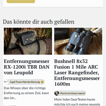
a
r
e
a
Das könnte dir auch gefallen
h
u
m
a
n,
ig
n
o
r
Bushnell 8x32
Entfernungsmesser
e
Fusion 1 Mile ARC
RX-1200i TBR DAN
t
Laser Rangefinder,
von Leupold
hi
Entfernungsmesser
s
Jagd-Team Nordschleswig
1600m
fi
Das Wissen über die richtige
el
Entfernung zu einem Ziel, kann
Hunt.eat.sleep.repeat
d
den Un...
Moin liebe GearTester,heute
möchte ich euch meine neueste