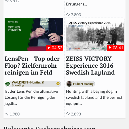
6.812
Errungens...
7.803
08:41
04:52
ZEISS VICTORY
LensPen - Top oder
Experience 2016 -
Flop? Zielfernrohr
Swedish Lapland
reinigen im Feld
WALDFEIN - Hunting &
Hubert Häring
Shooting
Hunting with a baying dog in
Ist der Lens Pen die ultimative
swedish lapland and the perfect
Lösung für die Reinigung der
equipm...
jagdli...
2.893
1.980