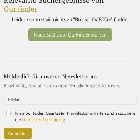
Relevante Suchergebnisse von
Gunfinder
Melde dich für unseren Newsletter an
If
y
Regelmäßige Updates zu unseren Neuigkeiten und Aktionen.
o
u
Email
a
r
Ich möchte den Geartester Newsletter erhalten und akzeptiere
e
die
Datenschutzerklärung
a
h
u