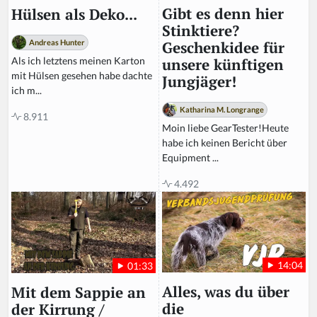
r
Gibt es denn hier
Hülsen als Deko...
e
Stinktiere?
t
Andreas Hunter
Geschenkidee für
hi
Als ich letztens meinen Karton
unsere künftigen
s
mit Hülsen gesehen habe dachte
Jungjäger!
fi
ich m...
el
Katharina M. Longrange
d
8.911
Moin liebe GearTester!Heute
habe ich keinen Bericht über
Equipment ...
4.492
14:04
01:33
Alles, was du über
Mit dem Sappie an
die
der Kirrung /