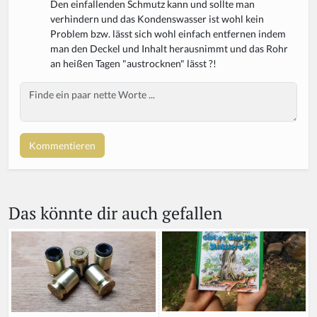
Den einfallenden Schmutz kann und sollte man
verhindern und das Kondenswasser ist wohl kein
Problem bzw. lässt sich wohl einfach entfernen indem
man den Deckel und Inhalt herausnimmt und das Rohr
an heißen Tagen "austrocknen" lässt ?!
Body
If
y
o
u
a
r
e
a
Das könnte dir auch gefallen
h
u
m
a
n,
ig
n
o