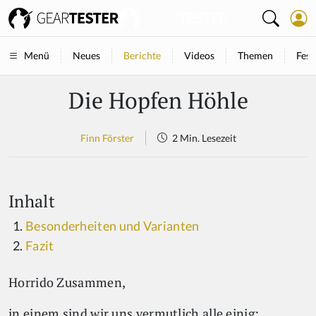
Neues
Berichte
Videos
Themen
Fest
Menü
Die Hopfen Höhle
Finn Förster
2 Min. Lesezeit
Inhalt
Besonderheiten und Varianten
Fazit
Horrido Zusammen,
in einem sind wir uns vermutlich alle einig: