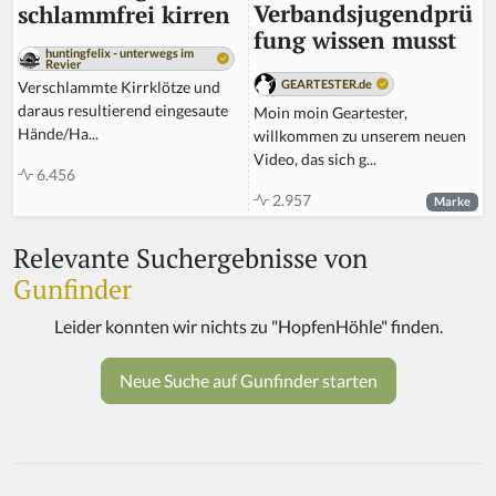
Verbandsjugendprü
schlammfrei kirren
fung wissen musst
huntingfelix - unterwegs im
Revier
GEARTESTER.de
Verschlammte Kirrklötze und
daraus resultierend eingesaute
Moin moin Geartester,
Hände/Ha...
willkommen zu unserem neuen
Video, das sich g...
6.456
2.957
Marke
Relevante Suchergebnisse von
Gunfinder