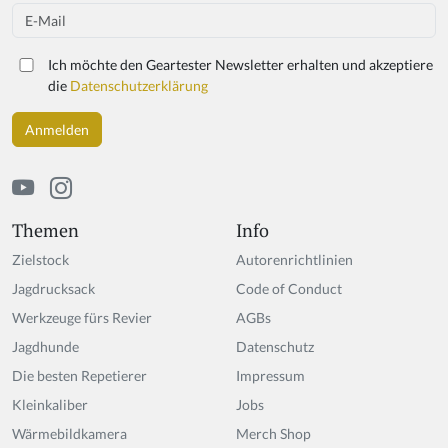
u
Email
a
r
Ich möchte den Geartester Newsletter erhalten und akzeptiere
e
die
Datenschutzerklärung
a
h
u
m
a
n,
ig
Themen
Info
n
Zielstock
Autorenrichtlinien
o
r
Jagdrucksack
Code of Conduct
e
Werkzeuge fürs Revier
AGBs
t
Jagdhunde
hi
Datenschutz
s
Die besten Repetierer
Impressum
fi
Kleinkaliber
Jobs
el
d
Wärmebildkamera
Merch Shop