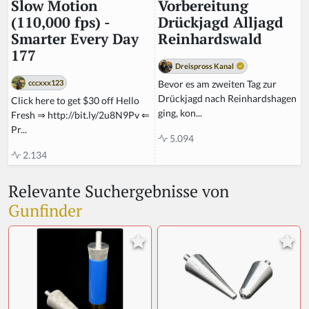
Vorbereitung
Slow Motion
Drückjagd Alljagd
(110,000 fps) -
Reinhardswald
Smarter Every Day
177
Dreispross Kanal
Bevor es am zweiten Tag zur
cccxxx123
Drückjagd nach Reinhardshagen
Click here to get $30 off Hello
ging, kon...
Fresh ⇒ http://bit.ly/2u8N9Pv ⇐
Pr...
5.094
2.134
Relevante Suchergebnisse von
Gunfinder