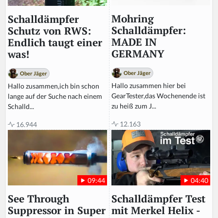
Mohring
Schalldämpfer
Schalldämpfer:
Schutz von RWS:
MADE IN
Endlich taugt einer
GERMANY
was!
Ober Jäger
Ober Jäger
Hallo zusammen hier bei
Hallo zusammen,ich bin schon
GearTester,das Wochenende ist
lange auf der Suche nach einem
zu heiß zum J...
Schalld...
12.163
16.944
04:40
09:44
Schalldämpfer Test
See Through
mit Merkel Helix -
Suppressor in Super