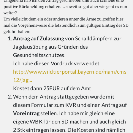
Umgehend hab ich den Antrag geschrieben und auch schnelle eine
positive Rückmeldung erhalten.... soweit so gut aber wie geht es nun
weiter?
Um vielleicht dem ein oder anderen unter die Arme zu greifen hier
mal die Vorgehensweise die letztendlich zum gültigen Eintrag des SD
geführt haben:
Antrag auf Zulassung
von Schalldämpfern zur
Jagdausübung aus Gründen des
Gesundheitsschutzes.
Ich habe diesen Vordruck verwendet
http://www.wildtierportal.bayern.de/mam/cms
12/jag...
Kostet dann 25EUR auf dem Amt.
Wenn dem Antrag stattgegeben wurde mit
diesem Formular zum KVR und einen Antrag auf
Voreintrag
stellen. Ich habe mir gleich eine
eigene WBK für den SD machen und auch gleich
2 Stk eintragen lassen. Die Kosten sind nämlich