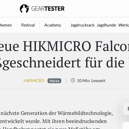
hemen
Festival
Academy
Jagdrucksack
Jagdhunde
Werkz
eue HIKMICRO Falcon
geschneidert für die 
HIKMICRO
10 Min. Lesezeit
Marke
e nächste Generation der Wärmebildtechnologie,
er entwickelt wurde. Mit ihren beeindruckenden