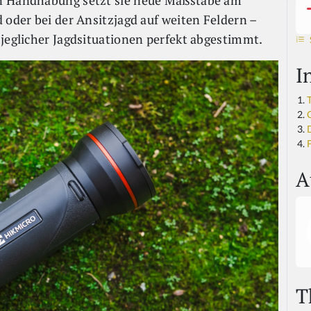
en Handhabung setzt sie neue Maßstäbe am
 oder bei der Ansitzjagd auf weiten Feldern –
 jeglicher Jagdsituationen perfekt abgestimmt.
I
F
A
T