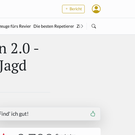
Bericht
euge fürs Revier
Die besten Repetierer
Zielstock
Kleinkaliber
Wärme
 2.0 -
Jagd
Find' ich gut!