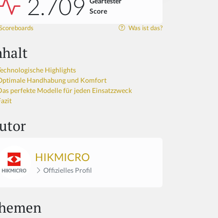
2.709
Geartester
Score
Scoreboards
Was ist das?
nhalt
Technologische Highlights
Optimale Handhabung und Komfort
Das perfekte Modelle für jeden Einsatzzweck
azit
utor
HIKMICRO
Offizielles Profil
hemen