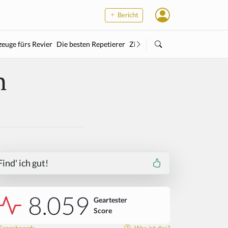
Bericht
euge fürs Revier
Die besten Repetierer
Zielstock
Kleinkaliber
Wärme
h
Find' ich gut!
8.059
Geartester
Score