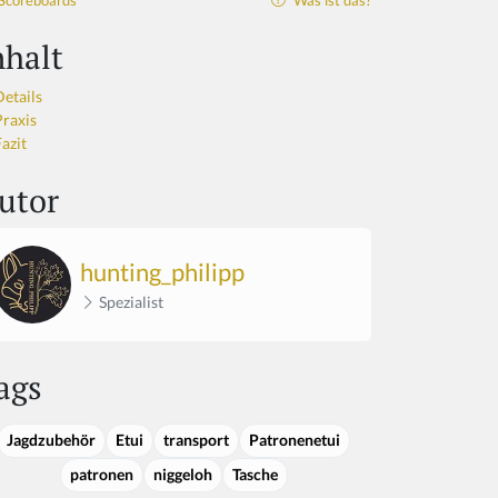
Scoreboards
Was ist das?
nhalt
Details
Praxis
azit
utor
hunting_philipp
Spezialist
ags
Jagdzubehör
Etui
transport
Patronenetui
patronen
niggeloh
Tasche