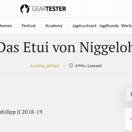
hemen
Festival
Academy
Jagdrucksack
Jagdhunde
Werkz
Das Etui von Niggelo
hunting_philipp
4 Min. Lesezeit
hilipp JJ 2018-19