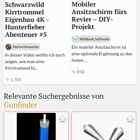
Mobiler
Schwarzwild
Ansitzschirm fürs
Kirrtrommel
Revier – DIY-
Eigenbau 4K -
Projekt
Hunterfieber
Abenteuer #5
Wildfood_Selfmade
Ein mobiler Ansitzschirm ist
Stefan Hennecke
eine optimale Ergänzung zu den
In diesen Video wollte ich euch
festen ...
zeigen, wie man eine
Kirrtrommel fü...
858
1.705
Relevante Suchergebnisse von
Gunfinder