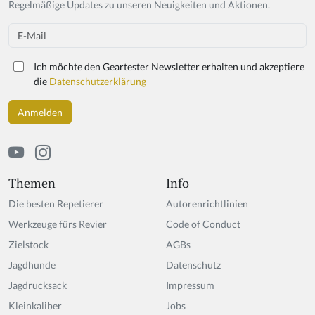
Regelmäßige Updates zu unseren Neuigkeiten und Aktionen.
o
u
Email
a
r
Ich möchte den Geartester Newsletter erhalten und akzeptiere
e
die
Datenschutzerklärung
a
h
u
m
a
n,
ig
Themen
Info
n
Die besten Repetierer
Autorenrichtlinien
o
r
Werkzeuge fürs Revier
Code of Conduct
e
Zielstock
AGBs
t
Jagdhunde
hi
Datenschutz
s
Jagdrucksack
Impressum
fi
Kleinkaliber
Jobs
el