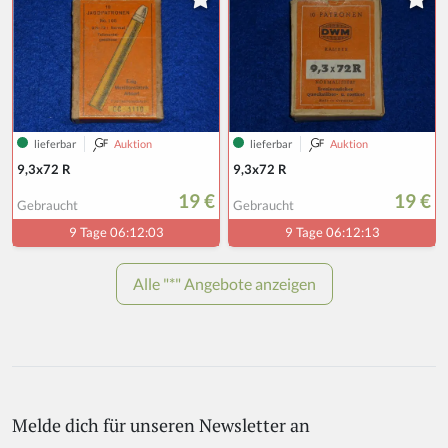
Melde dich für unseren Newsletter an
If
y