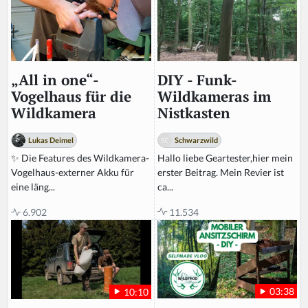
DIY - Funk-
„All in one“-
Wildkameras im
Vogelhaus für die
Nistkasten
Wildkamera
Schwarzwild
Lukas Deimel
Hallo liebe Geartester,hier mein
✨ Die Features des Wildkamera-
erster Beitrag. Mein Revier ist
Vogelhaus-externer Akku für
ca...
eine läng...
11.534
6.902
03:38
10:10