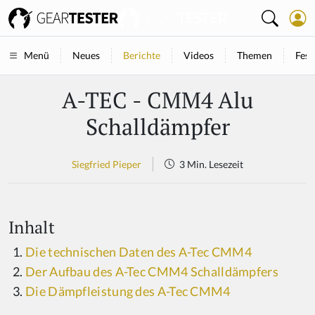
Neues
Berichte
Videos
Themen
Fest
Menü
A-TEC - CMM4 Alu
Schalldämpfer
Siegfried Pieper
3 Min. Lesezeit
Inhalt
Die technischen Daten des A-Tec CMM4
Der Aufbau des A-Tec CMM4 Schalldämpfers
Die Dämpfleistung des A-Tec CMM4