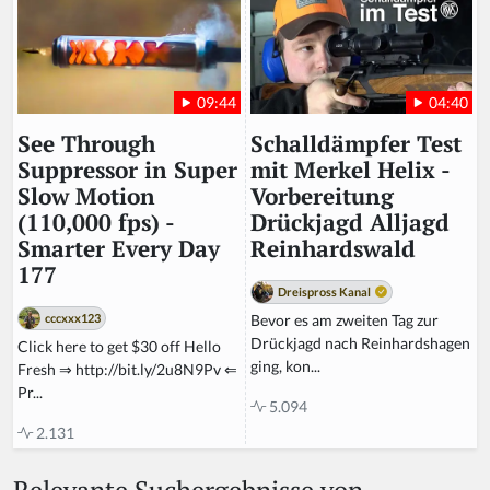
04:40
09:44
Schalldämpfer Test
See Through
mit Merkel Helix -
Suppressor in Super
Vorbereitung
Slow Motion
Drückjagd Alljagd
(110,000 fps) -
Reinhardswald
Smarter Every Day
177
Dreispross Kanal
Bevor es am zweiten Tag zur
cccxxx123
Drückjagd nach Reinhardshagen
Click here to get $30 off Hello
ging, kon...
Fresh ⇒ http://bit.ly/2u8N9Pv ⇐
Pr...
5.094
2.131