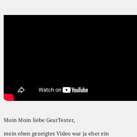
Moin Moin liebe GearTester,
mein oben gezeigtes Video war ja eher ein