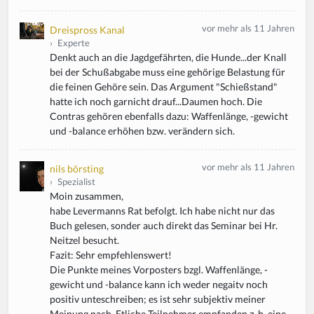
vor mehr als 11 Jahren
Dreispross Kanal
›
Experte
Denkt auch an die Jagdgefährten, die Hunde...der Knall
bei der Schußabgabe muss eine gehörige Belastung für
die feinen Gehöre sein. Das Argument "Schießstand"
hatte ich noch garnicht drauf...Daumen hoch. Die
Contras gehören ebenfalls dazu: Waffenlänge, -gewicht
und -balance erhöhen bzw. verändern sich.
vor mehr als 11 Jahren
nils börsting
›
Spezialist
Moin zusammen,
habe Levermanns Rat befolgt. Ich habe nicht nur das
Buch gelesen, sonder auch direkt das Seminar bei Hr.
Neitzel besucht.
Fazit: Sehr empfehlenswert!
Die Punkte meines Vorposters bzgl. Waffenlänge, -
gewicht und -balance kann ich weder negaitv noch
positiv unteschreiben; es ist sehr subjektiv meiner
Meinung nach. Etliche Teilnehmer empfanden z. b. eine