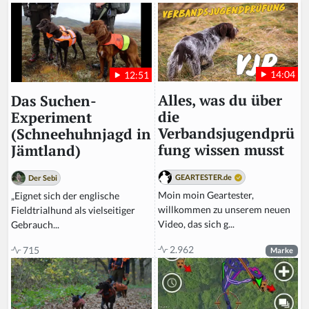
m
a
n,
ig
n
14:04
12:51
o
r
Alles, was du über
Das Suchen-
e
die
Experiment
t
Verbandsjugendprü
(Schneehuhnjagd in
hi
fung wissen musst
Jämtland)
s
fi
GEARTESTER.de
Der Sebi
el
Moin moin Geartester,
„Eignet sich der englische
d
willkommen zu unserem neuen
Fieldtrialhund als vielseitiger
Video, das sich g...
Gebrauch...
2.962
715
Marke