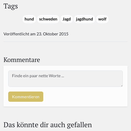
Tags
hund
schweden
Jagd
jagdhund
wolf
Veröffentlicht am 23. Oktober 2015
Kommentare
Body
If
y
o
u
a
r
e
a
Das könnte dir auch gefallen
h
u