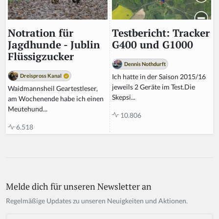
Testbericht: Tracker
Notration für
G400 und G1000
Jagdhunde - Jublin
Flüssigzucker
Dennis Nothdurft
Ich hatte in der Saison 2015/16
Dreispross Kanal
jeweils 2 Geräte im Test.Die
Waidmannsheil Geartestleser,
Skepsi...
am Wochenende habe ich einen
Meutehund...
10.806
6.518
Melde dich für unseren Newsletter an
If
y
Regelmäßige Updates zu unseren Neuigkeiten und Aktionen.
o
u
Email