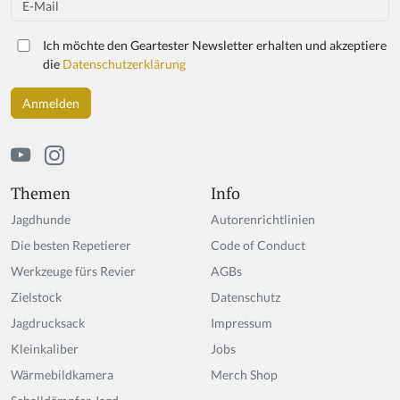
a
r
Ich möchte den Geartester Newsletter erhalten und akzeptiere
e
die
Datenschutzerklärung
a
h
u
m
a
n,
ig
Themen
Info
n
Jagdhunde
Autorenrichtlinien
o
r
Die besten Repetierer
Code of Conduct
e
Werkzeuge fürs Revier
AGBs
t
Zielstock
hi
Datenschutz
s
Jagdrucksack
Impressum
fi
Kleinkaliber
Jobs
el
d
Wärmebildkamera
Merch Shop