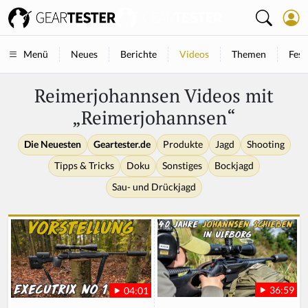
Neues
Berichte
Videos
Themen
Fest
Menü
Reimerjohannsen Videos mit
„Reimerjohannsen“
Die Neuesten
Geartester.de
Produkte
Jagd
Shooting
Tipps & Tricks
Doku
Sonstiges
Bockjagd
Sau- und Drückjagd
36:59
04:01