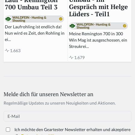
Gespräch mit Helge
700 Umbau Teil 3
Lüders - Teil1
WALDFEIN - Hunting &
Shooting
WALDFEIN - Hunting &
Der Laufrohling ist endlich da!
Shooting
Nun wird es Zeit, den Rohling in
Meine Remington 700 in 300
ei...
Win Mag ist ausgeschossen, ein
Streukrei...
1.663
1.679
Melde dich für unseren Newsletter an
If
y
Regelmäßige Updates zu unseren Neuigkeiten und Aktionen.
o
u
Email
a
r
Ich möchte den Geartester Newsletter erhalten und akzeptiere
e