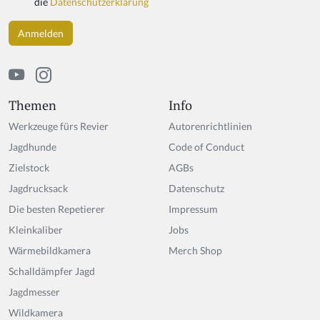
die
Datenschutzerklärung
a
h
u
m
a
n,
ig
Themen
Info
n
Werkzeuge fürs Revier
Autorenrichtlinien
o
r
Jagdhunde
Code of Conduct
e
Zielstock
AGBs
t
Jagdrucksack
hi
Datenschutz
s
Die besten Repetierer
Impressum
fi
Kleinkaliber
Jobs
el
d
Wärmebildkamera
Merch Shop
Schalldämpfer Jagd
Jagdmesser
Wildkamera