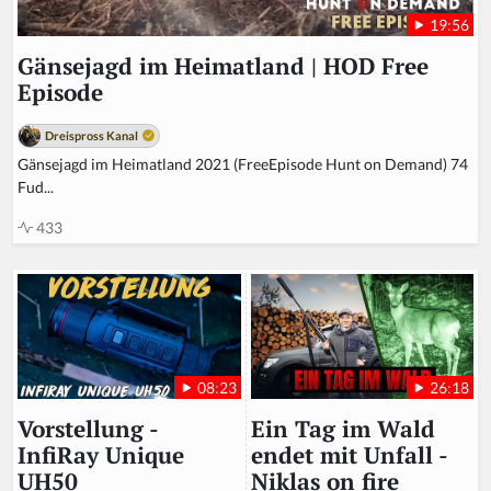
19:56
Gänsejagd im Heimatland | HOD Free
Episode
Dreispross Kanal
Gänsejagd im Heimatland 2021 (FreeEpisode Hunt on Demand) 74
Fud...
433
26:18
08:23
Ein Tag im Wald
Vorstellung -
endet mit Unfall -
InfiRay Unique
Niklas on fire
UH50