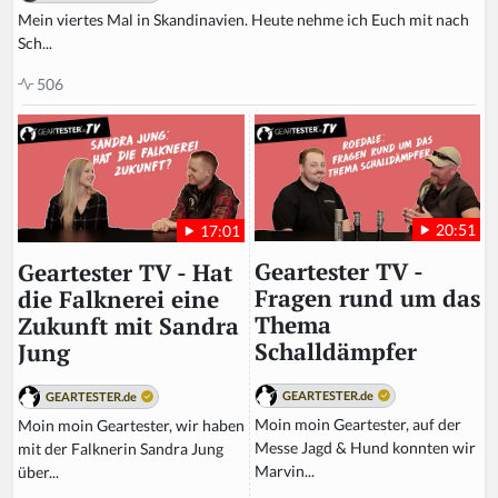
Mein viertes Mal in Skandinavien. Heute nehme ich Euch mit nach
Sch...
506
20:51
17:01
Geartester TV -
Geartester TV - Hat
Fragen rund um das
die Falknerei eine
Thema
Zukunft mit Sandra
Schalldämpfer
Jung
GEARTESTER.de
GEARTESTER.de
Moin moin Geartester, auf der
Moin moin Geartester, wir haben
Messe Jagd & Hund konnten wir
mit der Falknerin Sandra Jung
Marvin...
über...