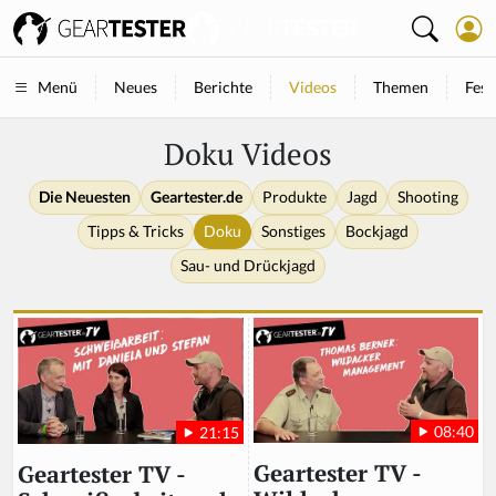
Neues
Berichte
Videos
Themen
Fest
Menü
Doku Videos
Die Neuesten
Geartester.de
Produkte
Jagd
Shooting
Tipps & Tricks
Doku
Sonstiges
Bockjagd
Sau- und Drückjagd
08:40
21:15
Geartester TV -
Geartester TV -