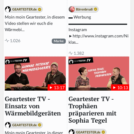
Bärenbrudi
GEARTESTER.de
▬ Werbung
Moin moin Geartester, in diesem
▬▬▬▬▬▬▬▬▬▬▬▬▬▬
Video stellen wir euch die
Instagram
Wärmebi...
►http://www.instagram.com/Ni
1.026
Marke
klas...
1.382
10:13
13:17
Geartester TV -
Geartester TV -
Trophäen
Einsatz von
präparieren mit
Wärmebildgeräten
Sophia Tegel
GEARTESTER.de
GEARTESTER.de
Moin moin Geartester, in dieser