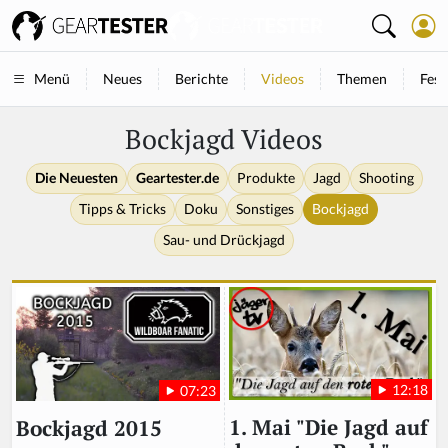
Neues
Berichte
Videos
Themen
Fest
Menü
Bockjagd Videos
Die Neuesten
Geartester.de
Produkte
Jagd
Shooting
Tipps & Tricks
Doku
Sonstiges
Bockjagd
Sau- und Drückjagd
12:18
07:23
1. Mai "Die Jagd auf
Bockjagd 2015