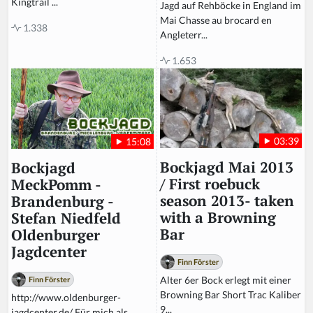
Kingtrail ...
Jagd auf Rehböcke in England im
Mai Chasse au brocard en
1.338
Angleterr...
1.653
03:39
15:08
Bockjagd Mai 2013
Bockjagd
/ First roebuck
MeckPomm -
season 2013- taken
Brandenburg -
with a Browning
Stefan Niedfeld
Bar
Oldenburger
Jagdcenter
Finn Förster
Alter 6er Bock erlegt mit einer
Finn Förster
Browning Bar Short Trac Kaliber
http://www.oldenburger-
9...
jagdcenter.de/ Für mich als