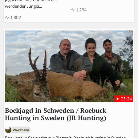
werdender Jungjä...
1.294
1.802
05:24
Bockjagd in Schweden / Roebuck
Hunting in Sweden (JR Hunting)
Waidmann
Bockjagd in Schweden zur Blattzeit. Roebuck hunting in Sweden.