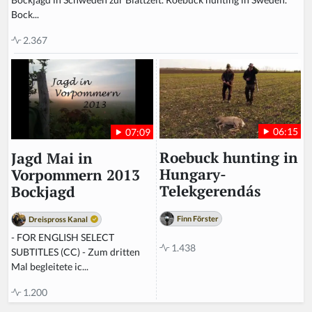
Bock...
2.367
06:15
07:09
Roebuck hunting in
Jagd Mai in
Hungary-
Vorpommern 2013
Telekgerendás
Bockjagd
Finn Förster
Dreispross Kanal
- FOR ENGLISH SELECT
1.438
SUBTITLES (CC) - Zum dritten
Mal begleitete ic...
1.200