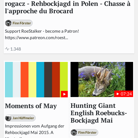
rogacz - Rehbockjagd in Polen - Chasse à
l'approche du Brocard
Finn Förster
Support RoeStalker - become a Patron!
https://www.patreon.com/roest...
1.348
07:24
Hunting Giant
Moments of May
English Roebucks-
Jan Hüffmeier
Bockjagd Mai
Impressionen vom Aufgang der
Rehbockjagd Mai 2015. A
Finn Förster