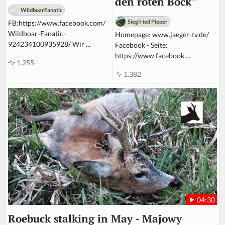
den roten Bock"
WildboarFanatic
Siegfried Pieper
FB:https://www.facebook.com/
Wildboar-Fanatic-
Homepage: www.jaeger-tv.de/
924234100935928/ Wir ...
Facebook - Seite:
https://www.facebook....
1.255
1.382
04:30
Roebuck stalking in May - Majowy