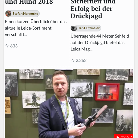
Sicherheit und
und Hund 2018
Erfolg bei der
Stefan Hennecke
Drückjagd
Einen kurzen Überblick über das
aktuelle Leica-Sortiment
Jan Hüffmeier
verschafft...
Überragende 44 Meter Sehfeld
auf der Drückjagd bietet das
633
Leica Mag...
2.363
02:52