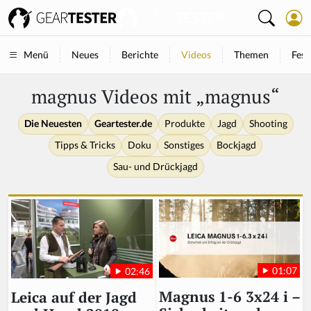
Neues
Berichte
Videos
Themen
Fest
Menü
magnus Videos mit „magnus“
Die Neuesten
Geartester.de
Produkte
Jagd
Shooting
Tipps & Tricks
Doku
Sonstiges
Bockjagd
Sau- und Drückjagd
01:07
02:46
Magnus 1-6 3x24 i –
Leica auf der Jagd