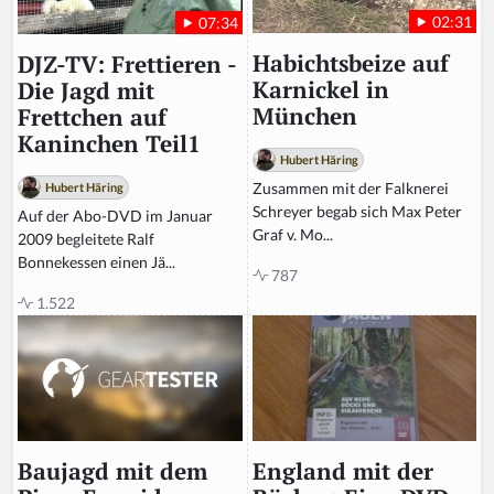
02:31
07:34
Habichtsbeize auf
DJZ-TV: Frettieren -
Karnickel in
Die Jagd mit
München
Frettchen auf
Kaninchen Teil1
Hubert Häring
Zusammen mit der Falknerei
Hubert Häring
Schreyer begab sich Max Peter
Auf der Abo-DVD im Januar
Graf v. Mo...
2009 begleitete Ralf
Bonnekessen einen Jä...
787
1.522
England mit der
Baujagd mit dem