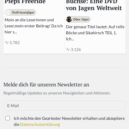
Büchse: Eine DVD
Pieps Freeride
von Jagen Weltweit
Ostfriesenjäger
Ober Jäger
Moin an die Leserinnen und
Leser,mein erster Beitrag! Da ich
Der genaue Titel lautet: Auf reife
hier s...
Böcke und Sikahirsch TEIL 1.
Ich...
5.783
3.126
Melde dich für unseren Newsletter an
If
y
Regelmäßige Updates zu unseren Neuigkeiten und Aktionen.
o
u
Email
a
r
Ich möchte den Geartester Newsletter erhalten und akzeptiere
e
die
Datenschutzerklärung
a