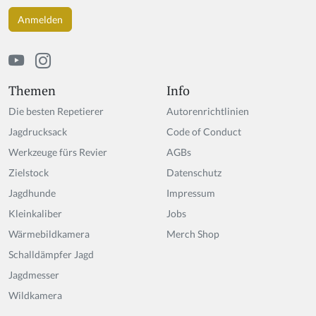
h
u
m
a
n,
ig
Themen
Info
n
Die besten Repetierer
Autorenrichtlinien
o
r
Jagdrucksack
Code of Conduct
e
Werkzeuge fürs Revier
AGBs
t
Zielstock
hi
Datenschutz
s
Jagdhunde
Impressum
fi
Kleinkaliber
Jobs
el
d
Wärmebildkamera
Merch Shop
Schalldämpfer Jagd
Jagdmesser
Wildkamera