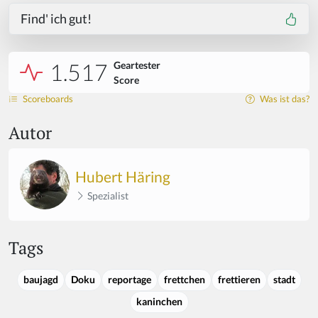
Find' ich gut!
1.517
Geartester
Score
Scoreboards
Was ist das?
Autor
Hubert Häring
Spezialist
Tags
baujagd
Doku
reportage
frettchen
frettieren
stadt
kaninchen