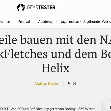
hemen
Festival
Academy
Jagdrucksack
Jagdhunde
Werkz
eile bauen mit den 
kFletches und dem B
Helix
Andreas Hunter
08
on D.R.T - 3st. 30Euro Befiederungsgerät von Bohing - 35€ Wraps