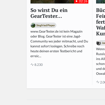
02:26
Bü
So wirst Du ein
Fei
GearTester...
fer
Siegfried Pieper
Waf
www.GearTester.de ist kein Magazin
Ku
oder Blog. GearTester ist eine Jagd-
Community wo jeder mitmacht, und Du
Ja
kannst sofort loslegen. Schreibe noch
Wenn 
heute deinen ersten Testbericht und
Russl
erreic...
ins A
schon
8.230
und d
Oswald
2.0