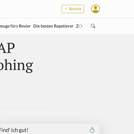
Bericht
euge fürs Revier
Die besten Repetierer
Zielstock
Kleinkaliber
Wärme
NAP
ohing
Find' ich gut!