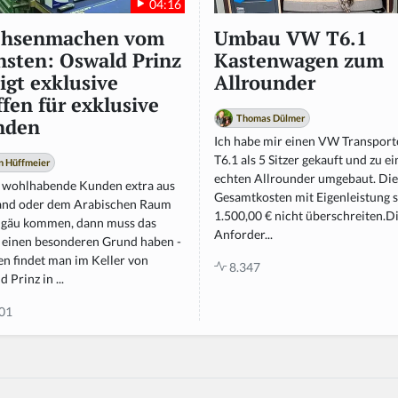
04:16
chsenmachen vom
Umbau VW T6.1
nsten: Oswald Prinz
Kastenwagen zum
tigt exklusive
Allrounder
fen für exklusive
Thomas Dülmer
nden
Ich habe mir einen VW Transport
T6.1 als 5 Sitzer gekauft und zu e
n Hüffmeier
echten Allrounder umgebaut. Die
wohlhabende Kunden extra aus
Gesamtkosten mit Eigenleistung s
and oder dem Arabischen Raum
1.500,00 € nicht überschreiten.D
llgäu kommen, dann muss das
Anforder...
 einen besonderen Grund haben -
en findet man im Keller von
8.347
 Prinz in ...
01