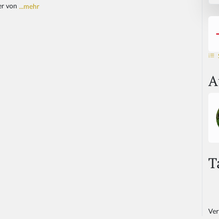
ber von
...mehr
A
T
Ver