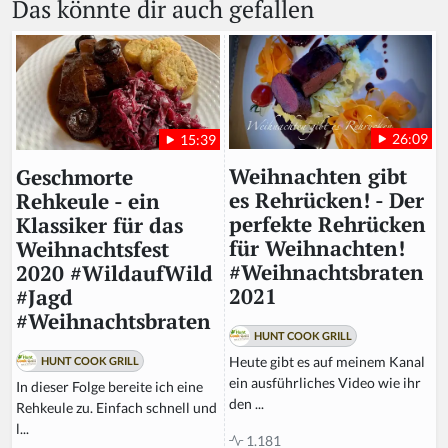
Das könnte dir auch gefallen
26:09
15:39
Weihnachten gibt
Geschmorte
es Rehrücken! - Der
Rehkeule - ein
perfekte Rehrücken
Klassiker für das
für Weihnachten!
Weihnachtsfest
#Weihnachtsbraten
2020 #WildaufWild
2021
#Jagd
#Weihnachtsbraten
HUNT COOK GRILL
Heute gibt es auf meinem Kanal
HUNT COOK GRILL
ein ausführliches Video wie ihr
In dieser Folge bereite ich eine
den ...
Rehkeule zu. Einfach schnell und
l...
1.181