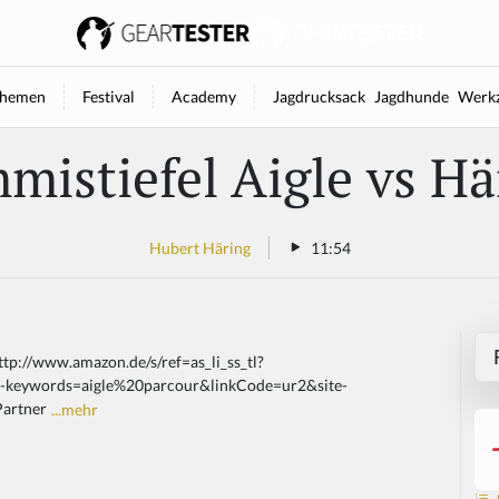
hemen
Festival
Academy
Jagdrucksack
Jagdhunde
Werkz
istiefel Aigle vs Hä
Hubert Häring
11:54
ttp://www.amazon.de/s/ref=as_li_ss_tl?
keywords=aigle%20parcour&linkCode=ur2&site-
Partner
...mehr