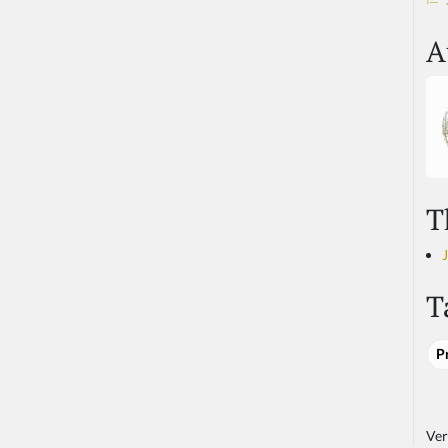
A
T
T
P
Ver