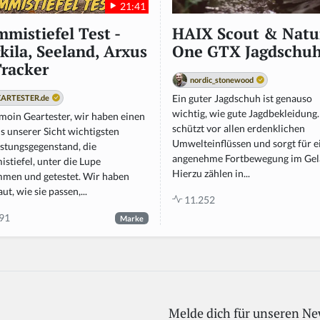
21:41
mistiefel Test -
HAIX Scout & Natu
kila, Seeland, Arxus
One GTX Jagdschu
racker
nordic_stonewood
Ein guter Jagdschuh ist genauso
ARTESTER.de
wichtig, wie gute Jagdbekleidung.
moin Geartester, wir haben einen
schützt vor allen erdenklichen
s unserer Sicht wichtigsten
Umwelteinflüssen und sorgt für e
stungsgegenstand, die
angenehme Fortbewegung im Gel
stiefel, unter die Lupe
Hierzu zählen in...
men und getestet. Wir haben
ut, wie sie passen,...
11.252
91
Marke
Melde dich für unseren Ne
If