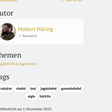
Scoreboards
Was ist das?
utor
Hubert Häring
Spezialist
hemen
Jagdstiefel & Jagdschuhe
ags
rodukte
stiefel
test
jagdstiefel
gummistiefel
aigle
härkila
öffentlicht am 1. November 2015