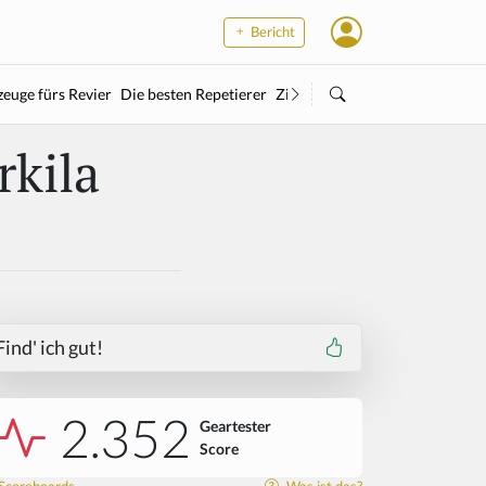
Bericht
euge fürs Revier
Die besten Repetierer
Zielstock
Kleinkaliber
Wärme
rkila
Find' ich gut!
2.352
Geartester
Score