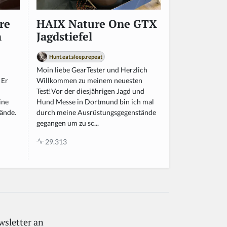
re
HAIX Nature One GTX
h
Jagdstiefel
Hunt.eat.sleep.repeat
Moin liebe GearTester und Herzlich
 Er
Willkommen zu meinem neuesten
Test!Vor der diesjährigen Jagd und
ine
Hund Messe in Dortmund bin ich mal
ände.
durch meine Ausrüstungsgegenstände
gegangen um zu sc...
29.313
wsletter an