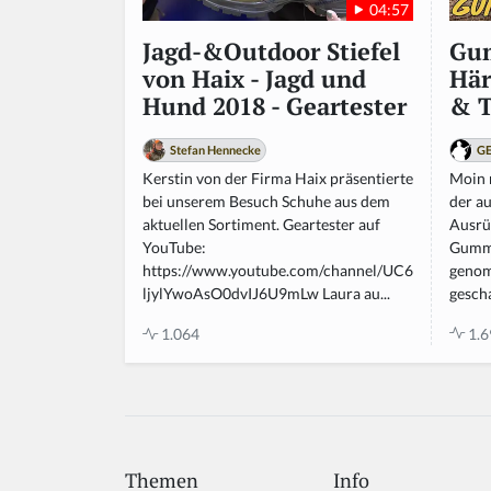
04:57
Gum
Jagd-&Outdoor Stiefel
Här
von Haix - Jagd und
& T
Hund 2018 - Geartester
GE
Stefan Hennecke
Moin 
Kerstin von der Firma Haix präsentierte
der au
bei unserem Besuch Schuhe aus dem
Ausrü
aktuellen Sortiment. Geartester auf
Gummi
YouTube:
genom
https://www.youtube.com/channel/UC6
gescha
ljylYwoAsO0dvIJ6U9mLw Laura au...
1.6
1.064
Themen
Info