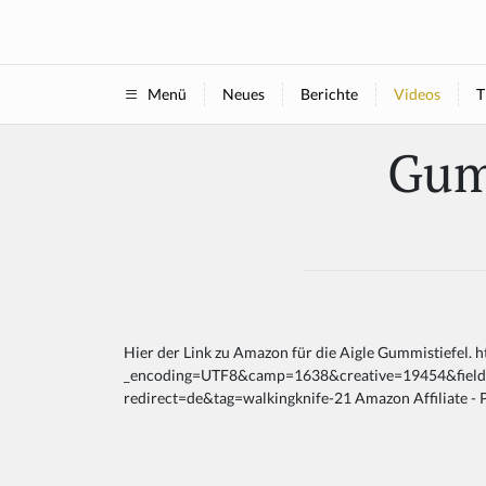
Neues
Berichte
Videos
T
Menü
Gumm
Hier der Link zu Amazon für die Aigle Gummistiefel. h
_encoding=UTF8&camp=1638&creative=19454&field-
redirect=de&tag=walkingknife-21 Amazon Affiliate - 