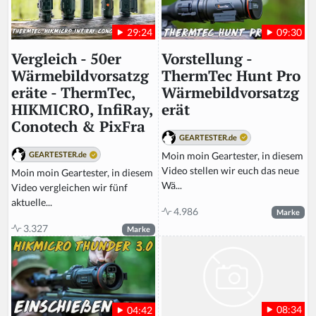
09:30
29:24
Vorstellung -
Vergleich - 50er
ThermTec Hunt Pro
Wärmebildvorsatzg
Wärmebildvorsatzg
eräte - ThermTec,
erät
HIKMICRO, InfiRay,
Conotech & PixFra
GEARTESTER.de
Moin moin Geartester, in diesem
GEARTESTER.de
Video stellen wir euch das neue
Moin moin Geartester, in diesem
Wä...
Video vergleichen wir fünf
aktuelle...
4.986
Marke
3.327
Marke
08:34
04:42