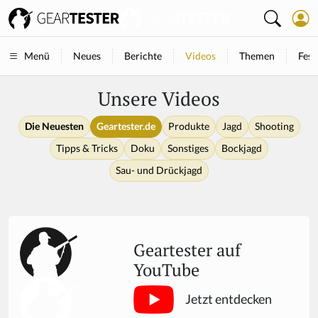
Neues
Berichte
Videos
Themen
Fest
Menü
Unsere Videos
Die Neuesten
Geartester.de
Produkte
Jagd
Shooting
Tipps & Tricks
Doku
Sonstiges
Bockjagd
Sau- und Drückjagd
Geartester auf
YouTube
Jetzt entdecken