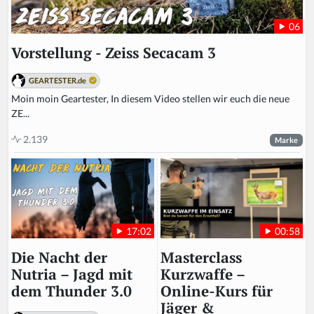
06
Vorstellung - Zeiss Secacam 3
GEARTESTER.de
Moin moin Geartester, In diesem Video stellen wir euch die neue
ZE...
2.139
Marke
00:58
17:02
Masterclass
Die Nacht der
Kurzwaffe –
Nutria – Jagd mit
Online-Kurs für
dem Thunder 3.0
Jäger &