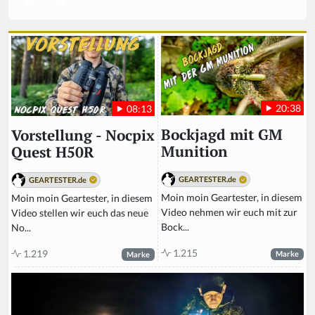
20:38
08:13
Bockjagd mit GM
Vorstellung - Nocpix
Munition
Quest H50R
GEARTESTER.de
GEARTESTER.de
Moin moin Geartester, in diesem
Moin moin Geartester, in diesem
Video nehmen wir euch mit zur
Video stellen wir euch das neue
Bock...
No...
1.215
1.219
Marke
Marke