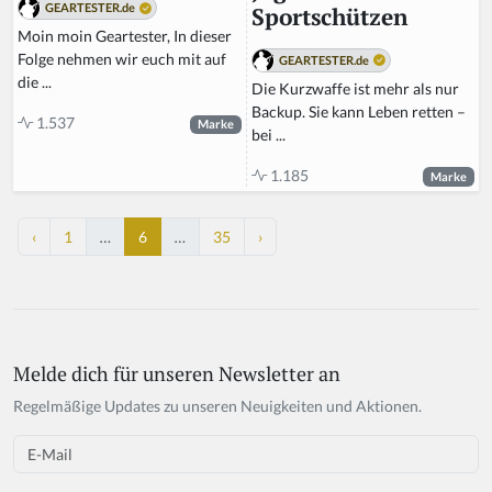
GEARTESTER.de
Sportschützen
Moin moin Geartester, In dieser
Folge nehmen wir euch mit auf
GEARTESTER.de
die ...
Die Kurzwaffe ist mehr als nur
Backup. Sie kann Leben retten –
1.537
Marke
bei ...
1.185
Marke
‹
1
…
6
…
35
›
Melde dich für unseren Newsletter an
Regelmäßige Updates zu unseren Neuigkeiten und Aktionen.
Email