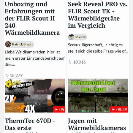
Seek Reveal PRO vs.
Unboxing und
FLIR Scout TK -
Erfahrungen mit
Wärmebildgeräte
der FLIR Scout II
im Vergleich
240
Wärmebildkamera
Max M
Servus Jägerschaft,...richtig es
Patrick Braun
stellt sich die selbe Frage wie of...
Liebe Waidkameraden, hier ist
mein erster Einstandsbericht auf
10.016
dies...
18.279
08:39
05
Jagen mit
ThermTec 670D -
Wärmebildkameras
Das erste