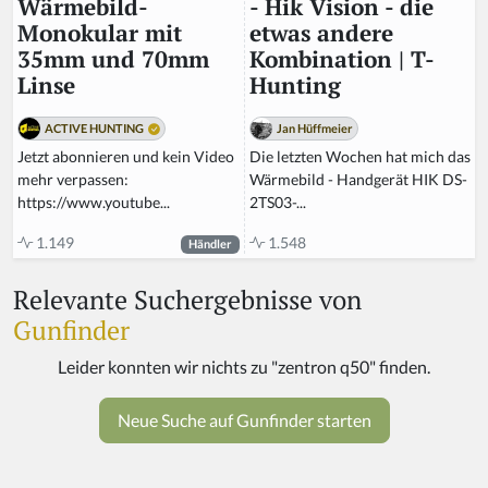
- Hik Vision - die
Wärmebild-
etwas andere
Monokular mit
Kombination | T-
35mm und 70mm
Hunting
Linse
Jan Hüffmeier
ACTIVE HUNTING
Die letzten Wochen hat mich das
Jetzt abonnieren und kein Video
Wärmebild - Handgerät HIK DS-
mehr verpassen:
2TS03-...
https://www.youtube...
1.548
1.149
Händler
Relevante Suchergebnisse von
Gunfinder