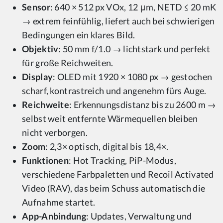
Sensor
: 640 × 512 px VOx, 12 μm, NETD ≤ 20 mK
→ extrem feinfühlig, liefert auch bei schwierigen
Bedingungen ein klares Bild.
Objektiv
: 50 mm f/1.0 → lichtstark und perfekt
für große Reichweiten.
Display
: OLED mit 1920 × 1080 px → gestochen
scharf, kontrastreich und angenehm fürs Auge.
Reichweite
: Erkennungsdistanz bis zu 2600 m →
selbst weit entfernte Wärmequellen bleiben
nicht verborgen.
Zoom
: 2,3× optisch, digital bis 18,4×.
Funktionen
: Hot Tracking, PiP-Modus,
verschiedene Farbpaletten und Recoil Activated
Video (RAV), das beim Schuss automatisch die
Aufnahme startet.
App-Anbindung
: Updates, Verwaltung und