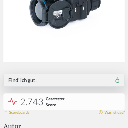
Find' ich gut!
2.743
Geartester
Score
Scoreboards
Was ist das?
Autor