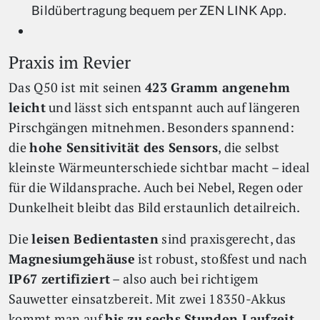
Bildübertragung bequem per ZEN LINK App.
Praxis im Revier
Das Q50 ist mit seinen
423 Gramm angenehm
leicht
und lässt sich entspannt auch auf längeren
Pirschgängen mitnehmen. Besonders spannend:
die
hohe Sensitivität des Sensors
, die selbst
kleinste Wärmeunterschiede sichtbar macht – ideal
für die Wildansprache. Auch bei Nebel, Regen oder
Dunkelheit bleibt das Bild erstaunlich detailreich.
Die
leisen Bedientasten
sind praxisgerecht, das
Magnesiumgehäuse
ist robust, stoßfest und nach
IP67 zertifiziert
– also auch bei richtigem
Sauwetter einsatzbereit. Mit zwei 18350-Akkus
kommt man auf
bis zu sechs Stunden Laufzeit
,