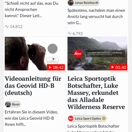
Jonas Reinhardt
"Schieß nicht auf das, was Du
nicht Ansprechen
Spätestens, nachdem man einen
kannst." Dieser Leit...
Ansitz lang versucht hat durch
sein G...
14.812
6.792
01:40
08:42
Leica Sportoptik
Videoanleitung für
Botschafter, Luke
das Geovid HD-B
Massey, erkundet
(deutsch)
das Alladale
Benn
Wilderness Reserve
Erfahren Sie in diesem Video,
wie das Leica Geovid HD-B
Leica Sport Optics
Ihnen hilft...
Leica Sportoptik Botschafter