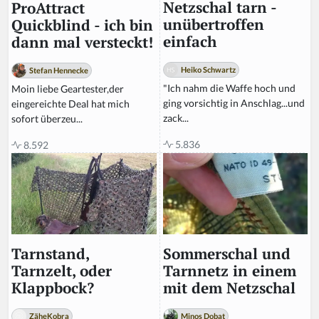
Netzschal tarn -
ProAttract
unübertroffen
Quickblind - ich bin
einfach
dann mal versteckt!
Heiko Schwartz
Stefan Hennecke
"Ich nahm die Waffe hoch und
Moin liebe Geartester,der
ging vorsichtig in Anschlag...und
eingereichte Deal hat mich
zack...
sofort überzeu...
5.836
8.592
Sommerschal und
Tarnstand,
Tarnnetz in einem
Tarnzelt, oder
mit dem Netzschal
Klappbock?
Minos Dobat
ZäheKobra