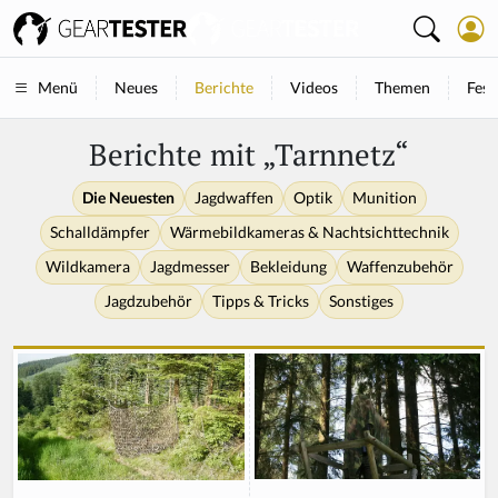
Neues
Berichte
Videos
Themen
Fest
Menü
Berichte mit „Tarnnetz“
Die Neuesten
Jagdwaffen
Optik
Munition
Schalldämpfer
Wärmebildkameras & Nachtsichttechnik
Wildkamera
Jagdmesser
Bekleidung
Waffenzubehör
Jagdzubehör
Tipps & Tricks
Sonstiges