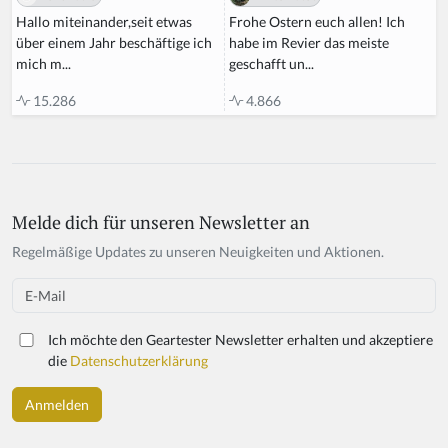
Frohe Ostern euch allen! Ich
Hallo miteinander,seit etwas
habe im Revier das meiste
über einem Jahr beschäftige ich
geschafft un...
mich m...
4.866
15.286
Melde dich für unseren Newsletter an
If
y
Regelmäßige Updates zu unseren Neuigkeiten und Aktionen.
o
u
Email
a
r
Ich möchte den Geartester Newsletter erhalten und akzeptiere
e
die
Datenschutzerklärung
a
h
u
m