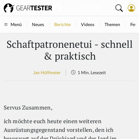
Neues
Berichte
Videos
Themen
Fest
Menü
Schaftpatronenetui - schnell
& praktisch
Jan Hüffmeier
1 Min. Lesezeit
Servus Zusammen,
ich möchte euch heute einen weiteren
Ausrüstungsgegenstand vorstellen, den ich
bevorzugt auf der Drückjagd und der Jagd im