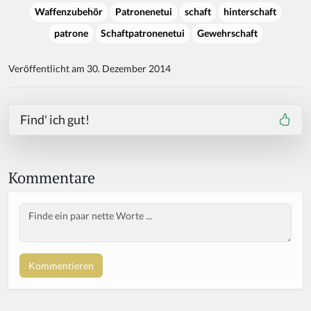
Waffenzubehör
Patronenetui
schaft
hinterschaft
patrone
Schaftpatronenetui
Gewehrschaft
Veröffentlicht am 30. Dezember 2014
Find' ich gut!
Kommentare
Body
If
y
o
u
a
r
e