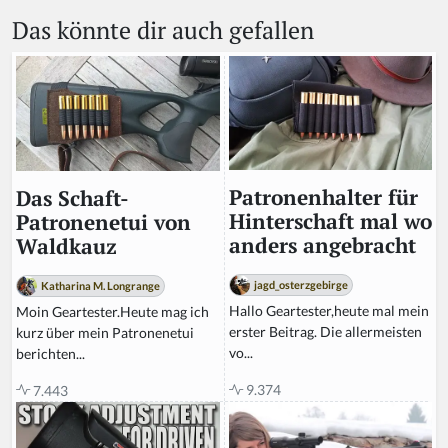
a
Das könnte dir auch gefallen
h
u
m
a
n,
ig
n
o
r
Patronenhalter für
Das Schaft-
e
Hinterschaft mal wo
Patronenetui von
t
anders angebracht
Waldkauz
hi
s
jagd_osterzgebirge
Katharina M. Longrange
fi
Hallo Geartester,heute mal mein
Moin Geartester.Heute mag ich
el
erster Beitrag. Die allermeisten
kurz über mein Patronenetui
d
vo...
berichten...
9.374
7.443