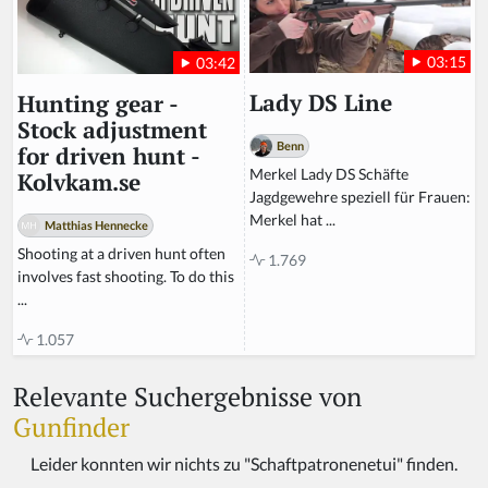
03:15
03:42
Lady DS Line
Hunting gear -
Stock adjustment
Benn
for driven hunt -
Merkel Lady DS Schäfte
Kolvkam.se
Jagdgewehre speziell für Frauen:
Merkel hat ...
Matthias Hennecke
Shooting at a driven hunt often
1.769
involves fast shooting. To do this
...
1.057
Relevante Suchergebnisse von
Gunfinder