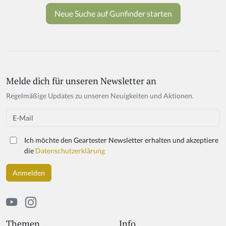
Melde dich für unseren Newsletter an
If
y
Regelmäßige Updates zu unseren Neuigkeiten und Aktionen.
o
u
Email
a
r
Ich möchte den Geartester Newsletter erhalten und akzeptiere
e
die
Datenschutzerklärung
a
h
u
m
a
n,
ig
Themen
Info