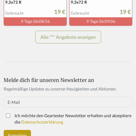
Melde dich für unseren Newsletter an
If
y
Regelmäßige Updates zu unseren Neuigkeiten und Aktionen.
o
u
Email
a
r
Ich möchte den Geartester Newsletter erhalten und akzeptiere
e
die
Datenschutzerklärung
a
h