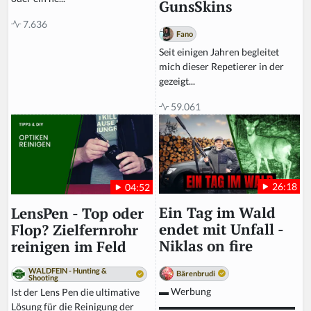
GunsSkins
7.636
Fano
Seit einigen Jahren begleitet
mich dieser Repetierer in der
gezeigt...
59.061
26:18
04:52
Ein Tag im Wald
LensPen - Top oder
endet mit Unfall -
Flop? Zielfernrohr
Niklas on fire
reinigen im Feld
WALDFEIN - Hunting &
Bärenbrudi
Shooting
▬ Werbung
Ist der Lens Pen die ultimative
▬▬▬▬▬▬▬▬▬▬▬▬▬▬
Lösung für die Reinigung der