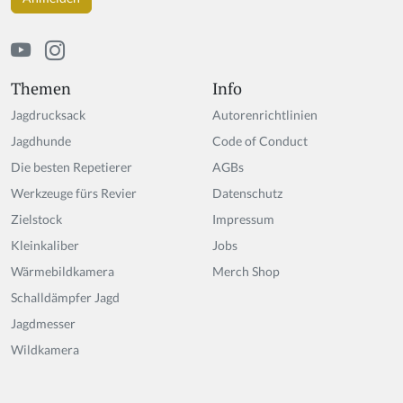
u
m
a
n,
ig
Themen
Info
n
Jagdrucksack
Autorenrichtlinien
o
r
Jagdhunde
Code of Conduct
e
Die besten Repetierer
AGBs
t
Werkzeuge fürs Revier
hi
Datenschutz
s
Zielstock
Impressum
fi
Kleinkaliber
Jobs
el
d
Wärmebildkamera
Merch Shop
Schalldämpfer Jagd
Jagdmesser
Wildkamera