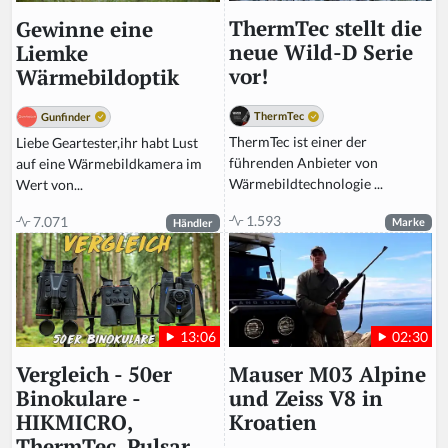
ThermTec stellt die
Gewinne eine
neue Wild-D Serie
Liemke
vor!
Wärmebildoptik
ThermTec
Gunfinder
ThermTec ist einer der
Liebe Geartester,ihr habt Lust
führenden Anbieter von
auf eine Wärmebildkamera im
Wärmebildtechnologie ...
Wert von...
1.593
7.071
Marke
Händler
02:30
13:06
Mauser M03 Alpine
Vergleich - 50er
und Zeiss V8 in
Binokulare -
Kroatien
HIKMICRO,
ThermTec, Pulsar