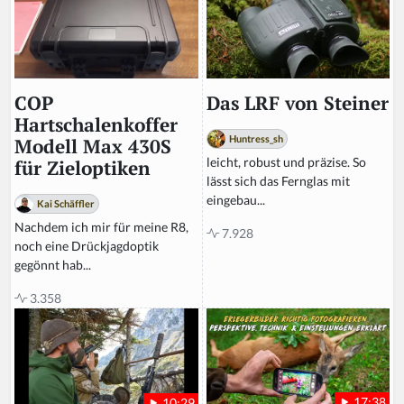
Das LRF von Steiner
COP
Hartschalenkoffer
Huntress_sh
Modell Max 430S
leicht, robust und präzise. So
für Zieloptiken
lässt sich das Fernglas mit
eingebau...
Kai Schäffler
Nachdem ich mir für meine R8,
7.928
noch eine Drückjagdoptik
gegönnt hab...
3.358
17:38
10:29