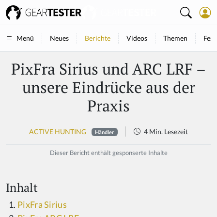
Neues
Berichte
Videos
Themen
Fest
Menü
PixFra Sirius und ARC LRF –
unsere Eindrücke aus der
Praxis
ACTIVE HUNTING
4 Min. Lesezeit
Händler
Dieser Bericht enthält gesponserte Inhalte
Inhalt
PixFra Sirius