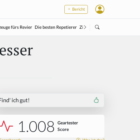
Bericht
euge fürs Revier
Die besten Repetierer
Zielstock
Kleinkaliber
Wärme
esser
Find' ich gut!
1.008
Geartester
Score