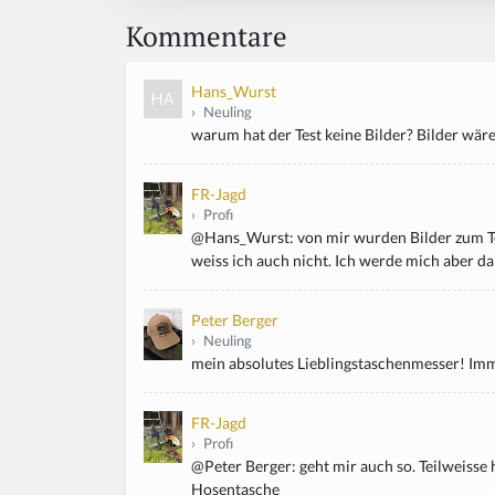
Kommentare
Hans_Wurst
›
Neuling
warum hat der Test keine Bilder? Bilder wä
FR-Jagd
›
Profi
@Hans_Wurst: von mir wurden Bilder zum Tes
weiss ich auch nicht. Ich werde mich aber
Peter Berger
›
Neuling
mein absolutes Lieblingstaschenmesser! Imm
FR-Jagd
›
Profi
@Peter Berger: geht mir auch so. Teilweisse 
Hosentasche