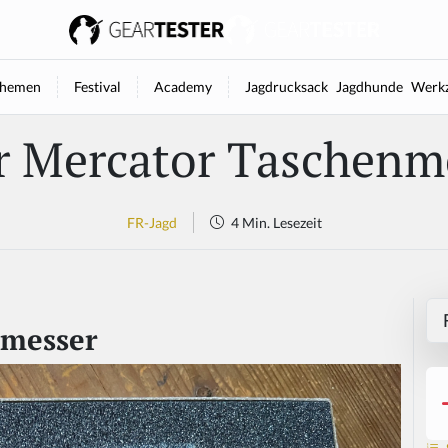
hemen
Festival
Academy
Jagdrucksack
Jagdhunde
Werkz
r Mercator Taschenm
FR-Jagd
4 Min. Lesezeit
nmesser