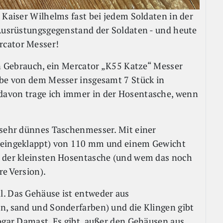
 Kaiser Wilhelms fast bei jedem Soldaten in der
 Ausrüstungsgegenstand der Soldaten - und heute
rcator Messer!
en Gebrauch, ein Mercator „K55 Katze“ Messer
abe von dem Messer insgesamt 7 Stück in
davon trage ich immer in der Hosentasche, wenn
 sehr dünnes Taschenmesser. Mit einer
 (eingeklappt) von 110 mm und einem Gewicht
n der kleinsten Hosentasche (und wem das noch
re Version).
l. Das Gehäuse ist entweder aus
n, sand und Sonderfarben) und die Klingen gibt
sogar Damast. Es gibt, außer den Gehäusen aus