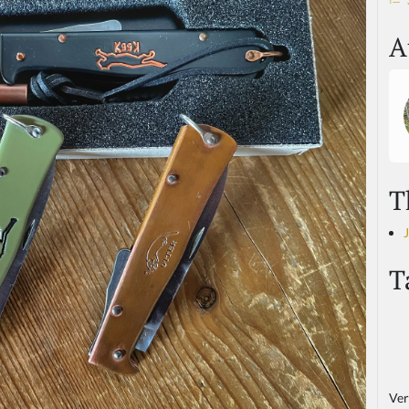
A
T
T
Ver