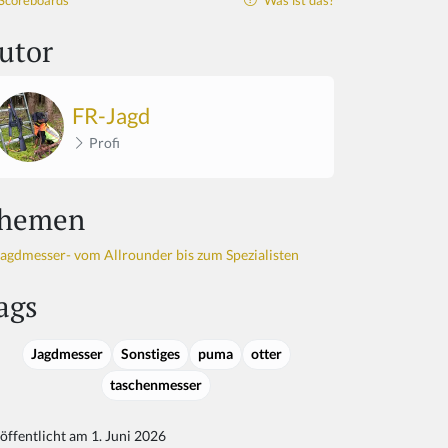
Scoreboards
Was ist das?
utor
FR-Jagd
Profi
hemen
Jagdmesser- vom Allrounder bis zum Spezialisten
ags
Jagdmesser
Sonstiges
puma
otter
taschenmesser
öffentlicht am 1. Juni 2026