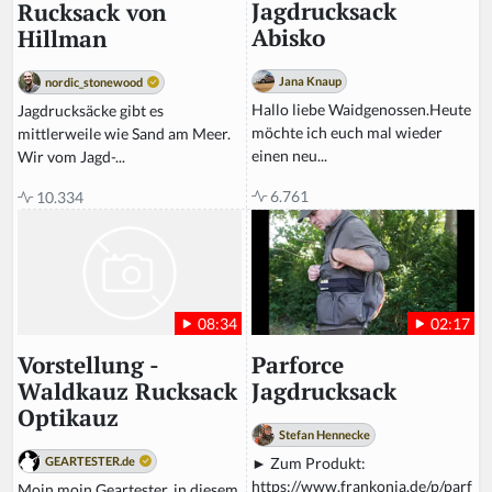
Jagdrucksack
Rucksack von
Abisko
Hillman
Jana Knaup
nordic_stonewood
Hallo liebe Waidgenossen.Heute
Jagdrucksäcke gibt es
möchte ich euch mal wieder
mittlerweile wie Sand am Meer.
einen neu...
Wir vom Jagd-...
6.761
10.334
02:17
08:34
Parforce
Vorstellung -
Jagdrucksack
Waldkauz Rucksack
Optikauz
Stefan Hennecke
► Zum Produkt:
GEARTESTER.de
https://www.frankonia.de/p/parf
Moin moin Geartester, in diesem