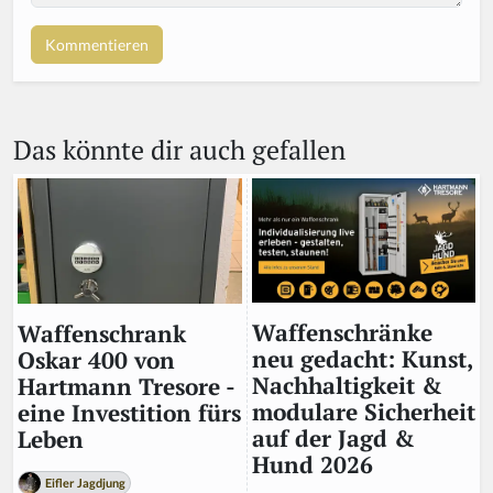
o
u
a
r
e
a
Das könnte dir auch gefallen
h
u
m
a
n,
ig
n
o
r
Waffenschränke
Waffenschrank
e
neu gedacht: Kunst,
Oskar 400 von
t
Nachhaltigkeit &
Hartmann Tresore -
hi
modulare Sicherheit
eine Investition fürs
s
auf der Jagd &
Leben
fi
Hund 2026
el
Eifler Jagdjung
d