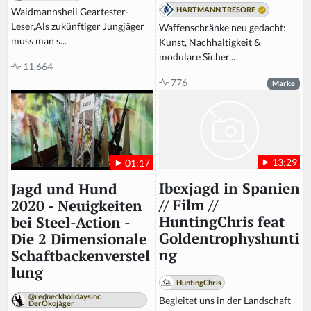
HARTMANN TRESORE
Waidmannsheil Geartester-
Leser,Als zukünftiger Jungjäger
Waffenschränke neu gedacht:
muss man s...
Kunst, Nachhaltigkeit &
modulare Sicher...
11.664
776
Marke
13:29
01:17
Ibexjagd in Spanien
Jagd und Hund
// Film //
2020 - Neuigkeiten
HuntingChris feat
bei Steel-Action -
Goldentrophyshunti
Die 2 Dimensionale
ng
Schaftbackenverstel
lung
HuntingChris
@redneckholidaysinc
Begleitet uns in der Landschaft
DerÖkojäger