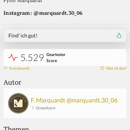
Fynn Marquardt
Instagram: @marquardt.30_06
Find' ich gut!
5.529
Geartester
Score
Scoreboards
Was ist das?
Autor
F. Marquardt @marquardt.30_06
Greenhorn
Themen