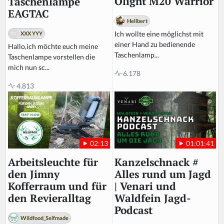
Olight M20 Warrior
Taschenlampe
EAGTAC
Hellbert
Ich wollte eine möglichst mit
XXX YYY
einer Hand zu bedienende
Hallo,ich möchte euch meine
Taschenlamp...
Taschenlampe vorstellen die
mich nun sc...
6.178
4.813
01:01:41
02:13
Kanzelschnack #
Arbeitsleuchte für
Alles rund um Jagd
den Jimny
| Venari und
Kofferraum und für
Waldfein Jagd-
den Revieralltag
Podcast
Wildfood_Selfmade