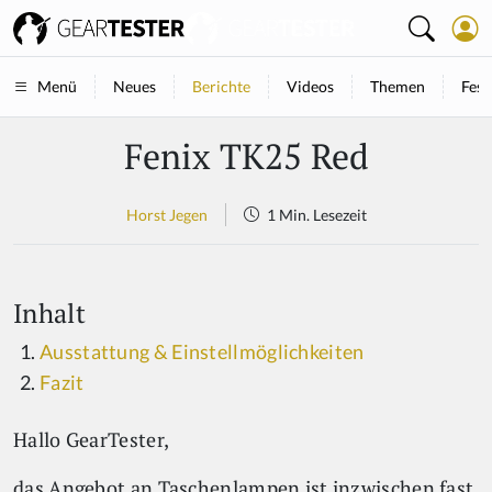
Neues
Berichte
Videos
Themen
Fest
Menü
Fenix TK25 Red
Horst Jegen
1 Min. Lesezeit
Inhalt
Ausstattung & Einstellmöglichkeiten
Fazit
Hallo GearTester,
das Angebot an Taschenlampen ist inzwischen fast