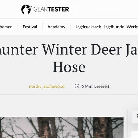
hemen
Festival
Academy
Jagdrucksack
Jagdhunde
Werkz
unter Winter Deer J
Hose
nordic_stonewood
6 Min. Lesezeit