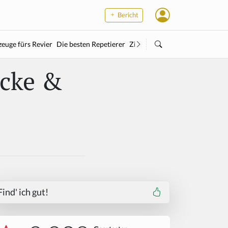
Bericht
euge fürs Revier
Die besten Repetierer
Zielstock
Kleinkaliber
Wärme
acke &
Find' ich gut!