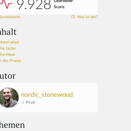
9.928
Geartester
Score
Scoreboards
Was ist das?
nhalt
Materialien
Die Jacke
Die Hose
n der Praxis
utor
nordic_stonewood
Profi
hemen