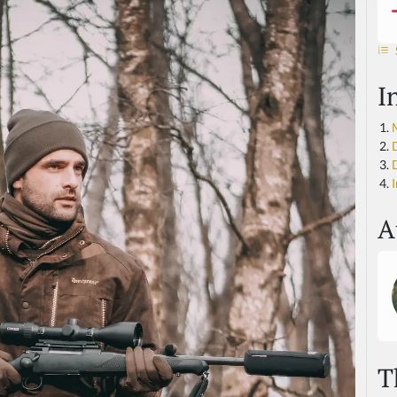
I
I
A
T