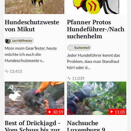
ig
n
o
r
Pfanner Protos
Hundeschutzweste
e
Hundeführer-/Nach
von Mikut
t
suchenhelm
hi
Jan Hüffmeier
s
Suchenheil
Moin moin GearTester, heute
fi
möchte ich euch die
Jeder Hundeführer kennt das
el
Hundeschutzweste v...
Problem, dass man Standlaut
d
hört oder d...
13.415
11.039
11:05
30:59
Nachsuche
Best of Drückjagd -
Luxemburg 9
Vom Schuss bis zur