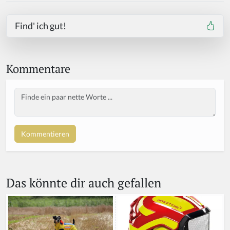
Find' ich gut!
Kommentare
Body
If
y
o
u
a
r
e
a
Das könnte dir auch gefallen
h
u
m
a
n,