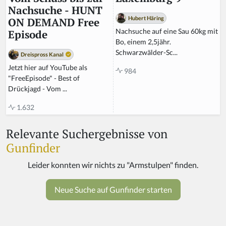
Nachsuche - HUNT
Hubert Häring
ON DEMAND Free
Nachsuche auf eine Sau 60kg mit
Episode
Bo, einem 2,5jähr.
Schwarzwälder-Sc...
Dreispross Kanal
Jetzt hier auf YouTube als
984
"FreeEpisode" - Best of
Drückjagd - Vom ...
1.632
Relevante Suchergebnisse von
Gunfinder