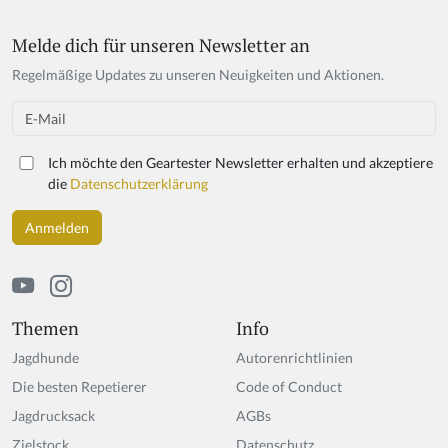
Melde dich für unseren Newsletter an
If
y
Regelmäßige Updates zu unseren Neuigkeiten und Aktionen.
o
u
Email
a
r
Ich möchte den Geartester Newsletter erhalten und akzeptiere
e
die
Datenschutzerklärung
a
h
u
m
a
n,
ig
Themen
Info
n
Jagdhunde
Autorenrichtlinien
o
r
Die besten Repetierer
Code of Conduct
e
Jagdrucksack
AGBs
t
Zielstock
hi
Datenschutz