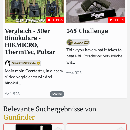
01:15
13:06
365 Challenge
Vergleich - 50er
Binokulare -
cccxxx123
HIKMICRO,
Think you have what it takes to
ThermTec, Pulsar
beat Phil Strader or Max Michel
wit...
GEARTESTER.de
Moin moin Geartester, in diesem
4.305
Video vergleichen wir drei
binokul...
1.923
Marke
Relevante Suchergebnisse von
Gunfinder