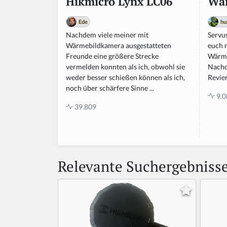
Wä
Hikmicro Lynx LC06
hu
Ede
Servu
Nachdem viele meiner mit
euch 
Wärmebildkamera ausgestatteten
Wärme
Freunde eine größere Strecke
Nachde
vermelden konnten als ich, obwohl sie
Revier
weder besser schießen können als ich,
noch über schärfere Sinne ...
9.0
39.809
Relevante Suchergebniss