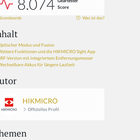
8.074
Geartester
Score
Scoreboards
Was ist das?
nhalt
Optischer Modus und Fusion
Weitere Funktionen und die HIKMICRO Sight App
LRF-Version mit integriertem Entfernungsmesser
Wechselbare Akkus für längere Laufzeit
utor
HIKMICRO
Offizielles Profil
hemen