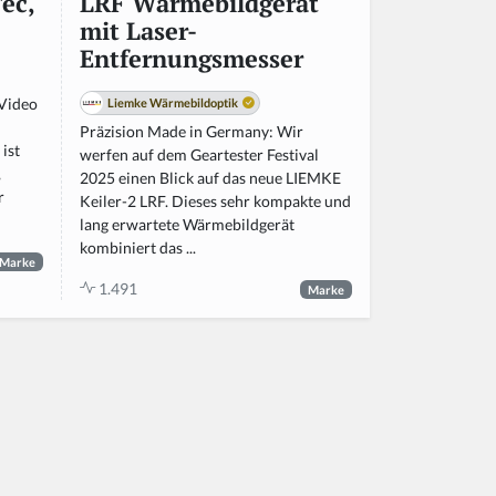
ec,
LRF Wärmebildgerät
mit Laser-
Entfernungsmesser
 Video
Liemke Wärmebildoptik
Präzision Made in Germany: Wir
ist
werfen auf dem Geartester Festival
,
2025 einen Blick auf das neue LIEMKE
r
Keiler-2 LRF. Dieses sehr kompakte und
lang erwartete Wärmebildgerät
kombiniert das ...
Marke
1.491
Marke