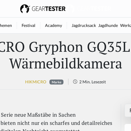
hemen
Festival
Academy
Jagdrucksack
Jagdhunde
Werkz
CRO Gryphon GQ35L
Wärmebildkamera
HIKMICRO
2 Min. Lesezeit
Marke
Serie neue Maßstäbe in Sachen
bieten nicht nur ein scharfes und detailreiches