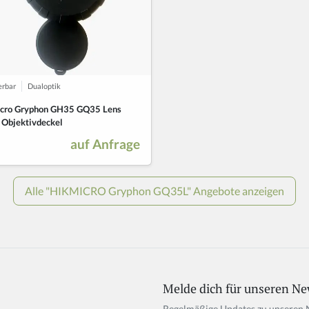
Melde dich für unseren Ne
If
y
Regelmäßige Updates zu unseren 