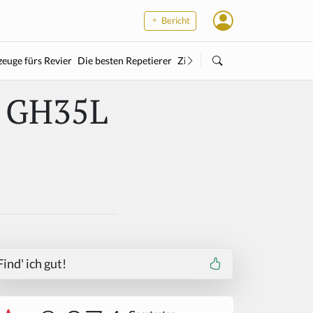
Bericht
euge fürs Revier
Die besten Repetierer
Zielstock
Kleinkaliber
Wärme
 GH35L
Find' ich gut!