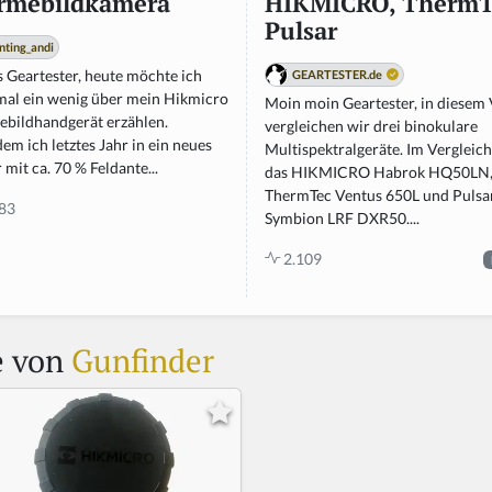
rmebildkamera
HIKMICRO, ThermT
Pulsar
nting_andi
s Geartester, heute möchte ich
GEARTESTER.de
mal ein wenig über mein Hikmicro
Moin moin Geartester, in diesem
bildhandgerät erzählen.
vergleichen wir drei binokulare
m ich letztes Jahr in ein neues
Multispektralgeräte. Im Vergleich 
 mit ca. 70 % Feldante...
das HIKMICRO Habrok HQ50LN
ThermTec Ventus 650L und Pulsa
83
Symbion LRF DXR50....
2.109
e von
Gunfinder