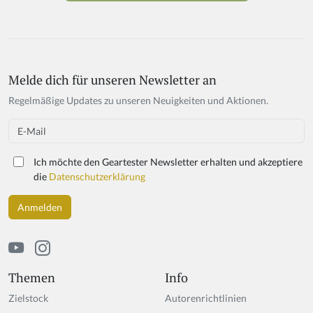
Melde dich für unseren Newsletter an
If
y
Regelmäßige Updates zu unseren Neuigkeiten und Aktionen.
o
u
Email
a
r
Ich möchte den Geartester Newsletter erhalten und akzeptiere
e
die
Datenschutzerklärung
a
h
u
m
a
n,
ig
Themen
Info
n
Zielstock
Autorenrichtlinien
o