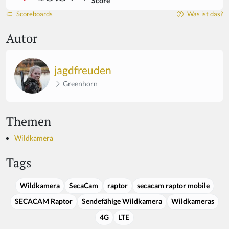
Score
Scoreboards
Was ist das?
Autor
jagdfreuden
Greenhorn
Themen
Wildkamera
Tags
Wildkamera
SecaCam
raptor
secacam raptor mobile
SECACAM Raptor
Sendefähige Wildkamera
Wildkameras
4G
LTE