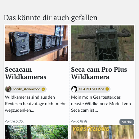
Das könnte dir auch gefallen
Seca cam Pro Plus
Secacam
Wildkamera
Wildkameras
GEARTESTER.de
nordic_stonewood
Moin moin Geartester,das
Wildkameras sind aus den
neuste Wildkamera Modell von
Revieren heutzutage nicht mehr
Seca cam ist ...
wegzudenken...
8.905
26.373
Marke