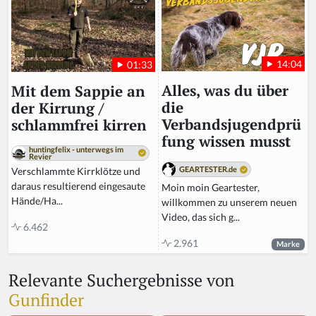
14:04
01:33
Alles, was du über
Mit dem Sappie an
die
der Kirrung /
Verbandsjugendprü
schlammfrei kirren
fung wissen musst
huntingfelix - unterwegs im
Revier
GEARTESTER.de
Verschlammte Kirrklötze und
daraus resultierend eingesaute
Moin moin Geartester,
Hände/Ha...
willkommen zu unserem neuen
Video, das sich g...
6.462
2.961
Marke
Relevante Suchergebnisse von
Gunfinder