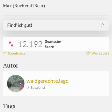
Max (BuchcraftBear)
Find' ich gut!
12.192
Geartester
Score
Scoreboards
Was ist das?
Autor
waldgerechteJagd
Spezialist
Tags