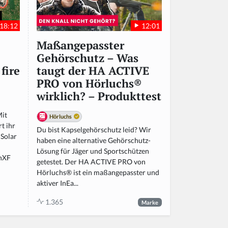
18:12
12:01
Maßangepasster
Gehörschutz – Was
fire
taugt der HA ACTIVE
PRO von Hörluchs®
wirklich? – Produkttest
it
Hörluchs
t ihr
Du bist Kapselgehörschutz leid? Wir
 Solar
haben eine alternative Gehörschutz-
Lösung für Jäger und Sportschützen
mnXF
getestet. Der HA ACTIVE PRO von
Hörluchs® ist ein maßangepasster und
aktiver InEa...
1.365
Marke