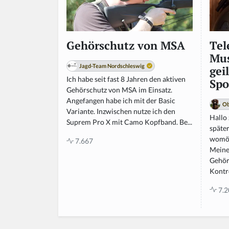
Tel
Gehörschutz von MSA
Mus
Jagd-Team Nordschleswig
gei
Ich habe seit fast 8 Jahren den aktiven
Spo
Gehörschutz von MSA im Einsatz.
Angefangen habe ich mit der Basic
Ob
Variante. Inzwischen nutze ich den
Hallo
Suprem Pro X mit Camo Kopfband. Be...
späte
womög
7.667
Meine
Gehör
Kontro
7.2