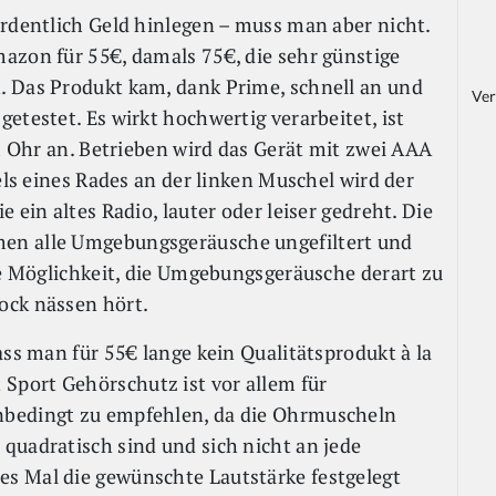
ordentlich Geld hinlegen – muss man aber nicht.
azon für 55€, damals 75€, die sehr günstige
. Das Produkt kam, dank Prime, schnell an und
Ver
etestet. Es wirkt hochwertig verarbeitet, ist
am Ohr an. Betrieben wird das Gerät mit zwei AAA
els eines Rades an der linken Muschel wird der
 ein altes Radio, lauter oder leiser gedreht. Die
en alle Umgebungsgeräusche ungefiltert und
ie Möglichkeit, die Umgebungsgeräusche derart zu
ock nässen hört.
ass man für 55€ lange kein Qualitätsprodukt à la
port Gehörschutz ist vor allem für
nbedingt zu empfehlen, da die Ohrmuscheln
quadratisch sind und sich nicht an jede
s Mal die gewünschte Lautstärke festgelegt