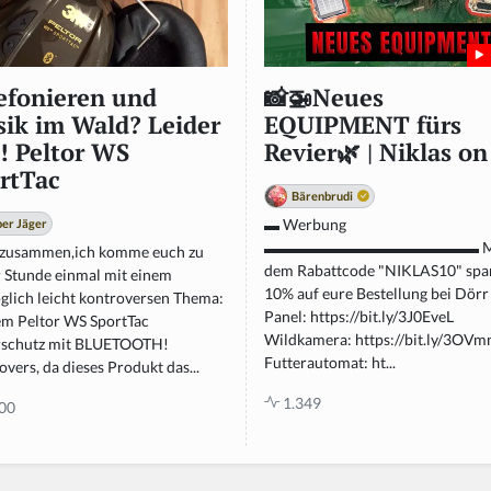
efonieren und
📸🚁Neues
ik im Wald? Leider
EQUIPMENT fürs
l! Peltor WS
Revier🌿 | Niklas on 
rtTac
Bärenbrudi
▬ Werbung
er Jäger
▬▬▬▬▬▬▬▬▬▬▬▬▬▬ M
 zusammen,ich komme euch zu
dem Rabattcode "NIKLAS10" spar
r Stunde einmal mit einem
10% auf eure Bestellung bei Dörr
lich leicht kontroversen Thema:
Panel: https://bit.ly/3J0EveL
m Peltor WS SportTac
Wildkamera: https://bit.ly/3OV
schutz mit BLUETOOTH!
Futterautomat: ht...
vers, da dieses Produkt das...
1.349
00