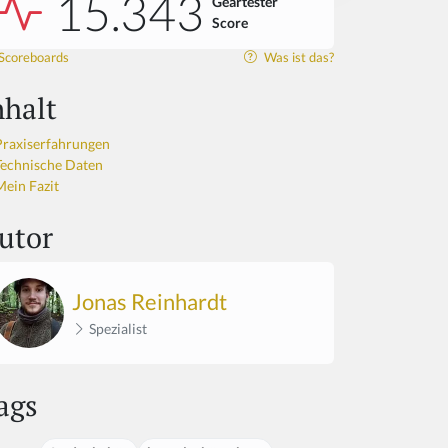
15.343
Geartester
Score
Scoreboards
Was ist das?
nhalt
Praxiserfahrungen
Technische Daten
Mein Fazit
utor
Jonas Reinhardt
Spezialist
ags