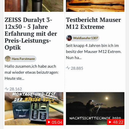
Testbericht Mauser
ZEISS Duralyt 3-
M12 Extreme
12x50 - 5 Jahre
Erfahrung mit der
Waldlaeufer1307
Preis-Leistungs-
Seit knapp 4 Jahren bin ich im
Optik
besitz der Mauser M12 Extrem.
Nun ha...
Hans Forstmann
Hallo zusamen,ich habe auch
28.885
mal wieder etwas beizutragen:
Heute ste...
28.162
48:22
05:04