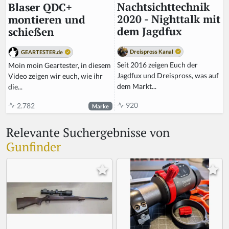
Nachtsichttechnik
Blaser QDC+
2020 - Nighttalk mit
montieren und
dem Jagdfux
schießen
Dreispross Kanal
GEARTESTER.de
Seit 2016 zeigen Euch der
Moin moin Geartester, in diesem
Jagdfux und Dreispross, was auf
Video zeigen wir euch, wie ihr
dem Markt...
die...
920
2.782
Marke
Relevante Suchergebnisse von
Gunfinder