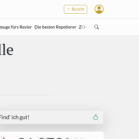
Bericht
euge fürs Revier
Die besten Repetierer
Zielstock
Kleinkaliber
Wärme
lle
Find' ich gut!