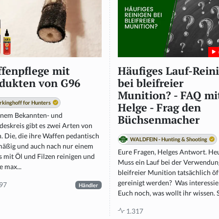
fenpflege mit
Häufiges Lauf-Rein
dukten von G96
bei bleifreier
Munition? - FAQ mi
rkinghoff for Hunters
Helge - Frag den
inem Bekannten- und
Büchsenmacher
eskreis gibt es zwei Arten von
. Die, die ihre Waffen pedantisch
WALDFEIN - Hunting & Shooting
mäßig und auch nach nur einem
Eure Fragen, Helges Antwort. He
 mit Öl und Filzen reinigen und
Muss ein Lauf bei der Verwendun
ie max...
bleifreier Munition tatsächlich öf
gereinigt werden? Was interessie
97
Händler
Euch noch, was wollt ihr wissen. St
1.317