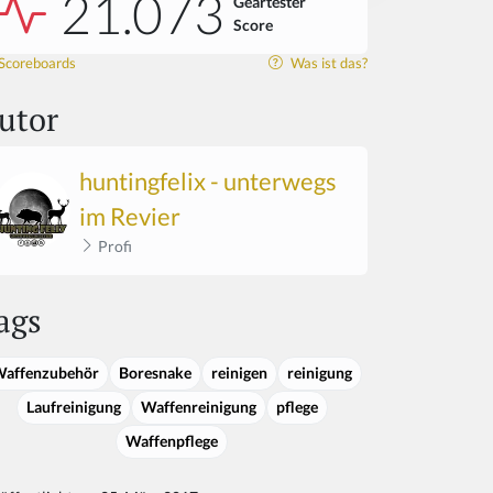
21.073
Geartester
Score
Scoreboards
Was ist das?
utor
huntingfelix - unterwegs
im Revier
Profi
ags
affenzubehör
Boresnake
reinigen
reinigung
Laufreinigung
Waffenreinigung
pflege
Waffenpflege