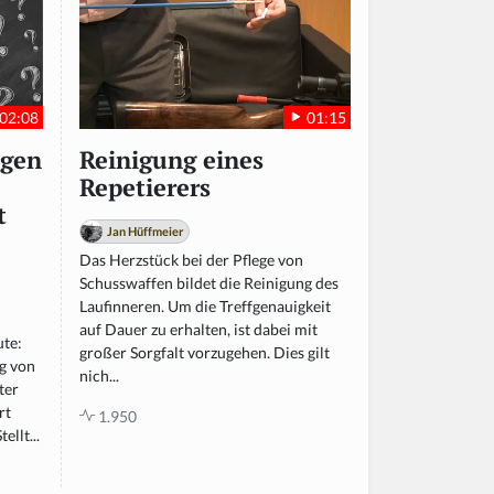
02:08
01:15
igen
Reinigung eines
Repetierers
t
Jan Hüffmeier
Das Herzstück bei der Pflege von
Schusswaffen bildet die Reinigung des
Laufinneren. Um die Treffgenauigkeit
auf Dauer zu erhalten, ist dabei mit
ute:
großer Sorgfalt vorzugehen. Dies gilt
g von
nich...
ter
rt
1.950
ellt...