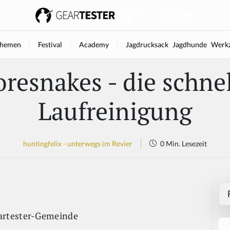
hemen
Festival
Academy
Jagdrucksack
Jagdhunde
Werkz
resnakes - die schne
Laufreinigung
huntingfelix - unterwegs im Revier
0 Min. Lesezeit
artester-Gemeinde