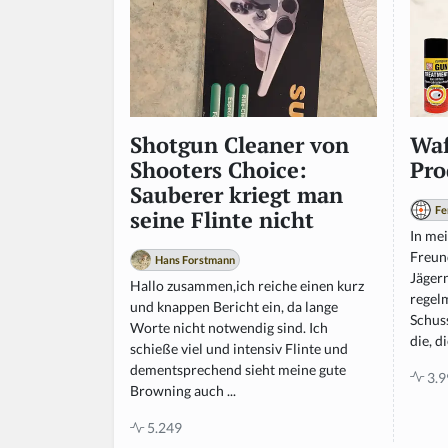
Waf
Shotgun Cleaner von
Pro
Shooters Choice:
Sauberer kriegt man
Fe
seine Flinte nicht
In me
Freund
Hans Forstmann
Jägern
Hallo zusammen,ich reiche einen kurz
regel
und knappen Bericht ein, da lange
Schuss
Worte nicht notwendig sind. Ich
die, d
schieße viel und intensiv Flinte und
dementsprechend sieht meine gute
3.9
Browning auch ...
5.249